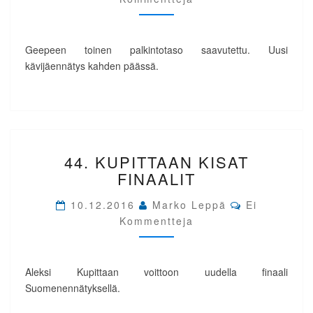
Geepeen toinen palkintotaso saavutettu. Uusi
kävijäennätys kahden päässä.
44.
44. KUPITTAAN KISAT
KUPITTAAN
KISAT
FINAALIT
FINAALIT
Comments
10.12.2016
Marko Leppä
Ei
Kommentteja
Aleksi Kupittaan voittoon uudella finaali
Suomenennätyksellä.