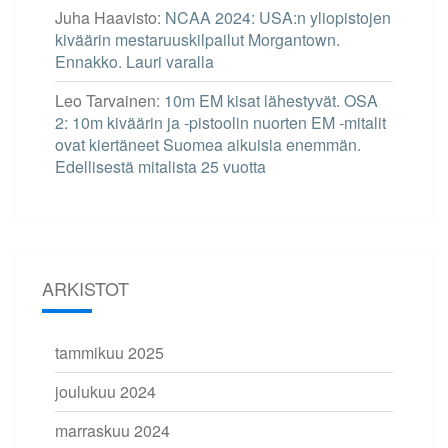
Juha Haavisto
:
NCAA 2024: USA:n yliopistojen
kiväärin mestaruuskilpailut Morgantown.
Ennakko. Lauri varalla
Leo Tarvainen
:
10m EM kisat lähestyvät. OSA
2: 10m kiväärin ja -pistoolin nuorten EM -mitalit
ovat kiertäneet Suomea aikuisia enemmän.
Edellisestä mitalista 25 vuotta
ARKISTOT
tammikuu 2025
joulukuu 2024
marraskuu 2024