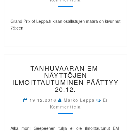
Grand Prix of Leppa.fi kisan osallistujien määrä on kivunnut
75:een.
TANHUVAARAN
TANHUVAARAN EM-
EM-
NÄYTTÖJEN
NÄYTTÖJEN
ILMOITTAUTUMINEN
ILMOITTAUTUMINEN PÄÄTTYY
PÄÄTTYY
20.12.
20.12.
Comments
19.12.2016
Marko Leppä
Ei
Kommentteja
Aika moni Geepeehen tulija ei ole ilmoittautunut EM-