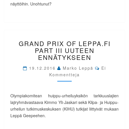
näyttöihin. Unohtunut?
GRAND
GRAND PRIX OF LEPPA.FI
PRIX
OF
PART III UUTEEN
LEPPA.FI
ENNÄTYKSEEN
PART
III
Comments
19.12.2016
Marko Leppä
Ei
UUTEEN
Kommentteja
ENNÄTYKSEEN
Olympiakomitean huippu-urheiluyksikön tarkkuuslajien
lajiryhmävastaava Kimmo Yli-Jaskari sekä Kilpa- ja Huippu-
urheilun tutkimuskeskuksen (KIHU) tutkijat liittyivät mukaan
Leppä Geepeehen.