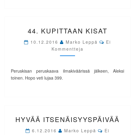
44.
44. KUPITTAAN KISAT
KUPITTAAN
KISAT
Comments
10.12.2016
Marko Leppä
Ei
Kommentteja
Peruskisan peruskaava ilmakiväärissä jälkeen, Aleksi
toinen. Hopo veti lujaa 399.
HYVÄÄ
HYVÄÄ ITSENÄISYYSPÄIVÄÄ
ITSENÄISYYSPÄIVÄÄ
Comments
6.12.2016
Marko Leppä
Ei