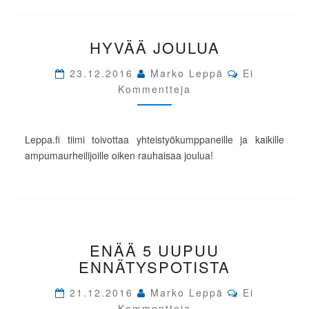
HYVÄÄ
HYVÄÄ JOULUA
JOULUA
Comments
23.12.2016
Marko Leppä
Ei
Kommentteja
Leppa.fi tiimi toivottaa yhteistyökumppaneille ja kaikille
ampumaurheilijoille oiken rauhaisaa joulua!
ENÄÄ
ENÄÄ 5 UUPUU
5
UUPUU
ENNÄTYSPOTISTA
ENNÄTYSPOTISTA
Comments
21.12.2016
Marko Leppä
Ei
Kommentteja