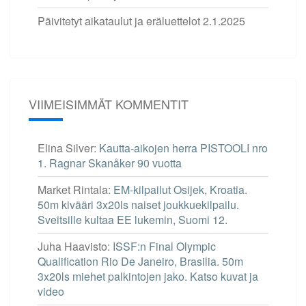
Päivitetyt aikataulut ja eräluettelot
2.1.2025
VIIMEISIMMÄT KOMMENTIT
Elina Silver
:
Kautta-aikojen herra PISTOOLI nro
1. Ragnar Skanåker 90 vuotta
Market Rintala
:
EM-kilpailut Osijek, Kroatia.
50m kivääri 3x20ls naiset joukkuekilpailu.
Sveitsille kultaa EE lukemin, Suomi 12.
Juha Haavisto
:
ISSF:n Final Olympic
Qualification Rio De Janeiro, Brasilia. 50m
3x20ls miehet palkintojen jako. Katso kuvat ja
video