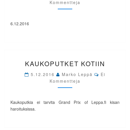
Kommentteja
6.12.2016
KAUKOPUTKET
KAUKOPUTKET KOTIIN
KOTIIN
Comments
5.12.2016
Marko Leppä
Ei
Kommentteja
Kaukoputkia ei tarvita Grand Prix of Leppa.fi kisan
haroituksissa.