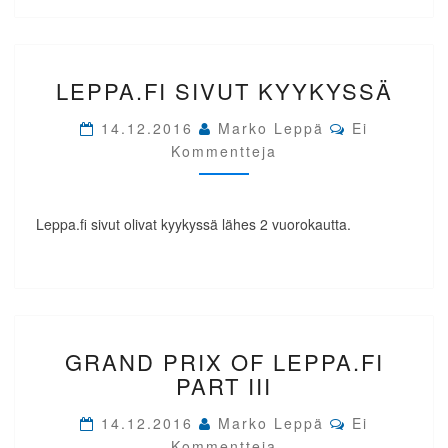
LEPPA.FI
LEPPA.FI SIVUT KYYKYSSÄ
SIVUT
KYYKYSSÄ
Comments
14.12.2016
Marko Leppä
Ei
Kommentteja
Leppa.fi sivut olivat kyykyssä lähes 2 vuorokautta.
GRAND
GRAND PRIX OF LEPPA.FI
PRIX
OF
PART III
LEPPA.FI
Comments
PART
14.12.2016
Marko Leppä
Ei
III
Kommentteja