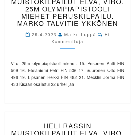
MUISTOKILPAILUT ELVA, VIRO.
ELVA,
25M OLYMPIAPISTOOLI
VIRO.
MIEHET PERUSKILPAILU.
25M
MARKO TALVITIE YKKÖNEN
OLYMPIAPISTOOLI
MIEHET
Comments
29.4.2023
Marko Leppä
Ei
PERUSKILPAILU.
Kommentteja
MARKO
TALVITIE
YKKÖNEN
Viro. 25m olympiapistooli miehet: 15. Pesonen Antti FIN
509 16. Eteläniemi Petri FIN 506 17. Suuronen Otto FIN
496 19. Lipsanen Heikki FIN 482 21. Mecklin Jorma FIN
433 Kisaan osallistui 22 urheilijaa
HELI
HELI RASSIN
RASSIN
MUISTOKILPAILUT
MUISTOKILPAILUT ELVA, VIRO.