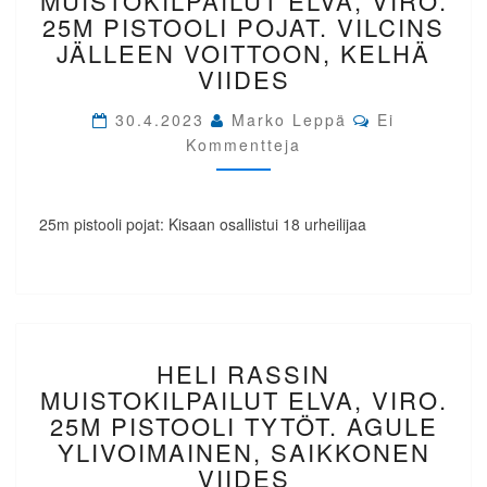
MUISTOKILPAILUT ELVA, VIRO.
ELVA,
25M PISTOOLI POJAT. VILCINS
VIRO.
JÄLLEEN VOITTOON, KELHÄ
25M
VIIDES
PISTOOLI
POJAT.
Comments
30.4.2023
Marko Leppä
Ei
VILCINS
Kommentteja
JÄLLEEN
VOITTOON,
KELHÄ
VIIDES
25m pistooli pojat: Kisaan osallistui 18 urheilijaa
HELI
HELI RASSIN
RASSIN
MUISTOKILPAILUT
MUISTOKILPAILUT ELVA, VIRO.
ELVA,
25M PISTOOLI TYTÖT. AGULE
VIRO.
YLIVOIMAINEN, SAIKKONEN
25M
VIIDES
PISTOOLI