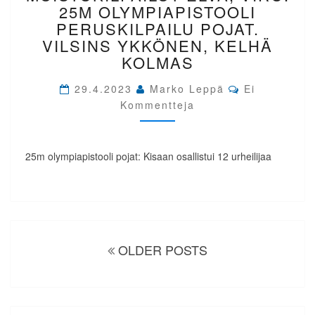
ELVA,
25M OLYMPIAPISTOOLI
VIRO.
PERUSKILPAILU POJAT.
25M
VILSINS YKKÖNEN, KELHÄ
OLYMPIAPISTOOLI
KOLMAS
PERUSKILPAILU
POJAT.
Comments
29.4.2023
Marko Leppä
VILSINS
Ei
YKKÖNEN,
Kommentteja
KELHÄ
KOLMAS
25m olympiapistooli pojat: Kisaan osallistui 12 urheilijaa
Artikkelien
selaus
OLDER POSTS