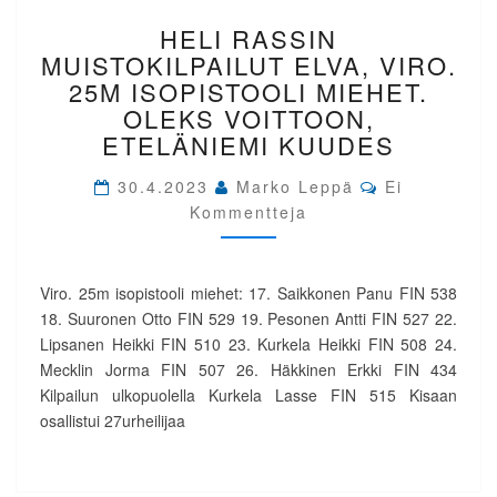
HELI
HELI RASSIN
RASSIN
MUISTOKILPAILUT
MUISTOKILPAILUT ELVA, VIRO.
ELVA,
25M ISOPISTOOLI MIEHET.
VIRO.
OLEKS VOITTOON,
25M
ETELÄNIEMI KUUDES
ISOPISTOOLI
MIEHET.
Comments
30.4.2023
Marko Leppä
Ei
OLEKS
Kommentteja
VOITTOON,
ETELÄNIEMI
KUUDES
Viro. 25m isopistooli miehet: 17. Saikkonen Panu FIN 538
18. Suuronen Otto FIN 529 19. Pesonen Antti FIN 527 22.
Lipsanen Heikki FIN 510 23. Kurkela Heikki FIN 508 24.
Mecklin Jorma FIN 507 26. Häkkinen Erkki FIN 434
Kilpailun ulkopuolella Kurkela Lasse FIN 515 Kisaan
osallistui 27urheilijaa