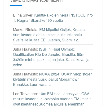
Elina Silver
:
Kautta-aikojen herra PISTOOLI nro
1. Ragnar Skanåker 90 vuotta
Market Rintala
:
EM-kilpailut Osijek, Kroatia.
50m kivääri 3x20ls naiset joukkuekilpailu.
Sveitsille kultaa EE lukemin, Suomi 12.
Juha Haavisto
:
ISSF:n Final Olympic
Qualification Rio De Janeiro, Brasilia. 50m
3x20ls miehet palkintojen jako. Katso kuvat ja
video
Juha Haavisto
:
NCAA 2024: USA:n yliopistojen
kiväärin mestaruuskilpailut Morgantown.
Ennakko. Lauri varalla
Leo Tarvainen
:
10m EM kisat lähestyvät. OSA
2: 10m kiväärin ja -pistoolin nuorten EM -mitalit
ovat kiertäneet Suomea aikuisia enemmän.