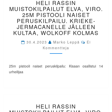
HELI RASSIN
RASSIN
MUISTOKILPAILUT
MUISTOKILPAILUT ELVA, VIRO.
ELVA,
25M PISTOOLI NAISET
VIRO.
PERUSKILPAILU. KRIEKE-
25M
JERMACANELLE JÄLLEEN
PISTOOLI
KULTAA, WOLKOFF KOLMAS
NAISET
PERUSKILPAILU.
Comments
30.4.2023
Marko Leppä
KRIEKE-
Ei
JERMACANELLE
Kommentteja
JÄLLEEN
KULTAA,
WOLKOFF
25m pistooli naiset peruskilpailu: Kisaan osallistui 14
KOLMAS
urheilijaa
HELI
HELI RASSIN
RASSIN
MUISTOKILPAILUT