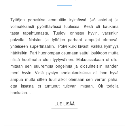
VOITTOON,
TUULEVILLE
HOPEAA
Tyttöjen peruskisa ammuttiin kylmässä (+6 astetta) ja
voimakkaasti pyörittävässä tuulessa. Kesä oli kaukana
tästä tapahtumasta. Tuulevi onnistui hyvin, varsinkin
polvelta. Naisten ja tyttöjen parhaat ampujat etenevät
yhteiseen superfinaaliin. -Polvi kulki kivasti vaikka kylmyys
häiritsikin. Pari huonompaa osumaan sattui joukkoon mutta
niistä huolimatta olen tyytyväinen. Makuussakaan ei ollut
mitään sen suurempia ongelmia ja olosuhteisiin nähden
meni hyvin. Vielä pystyn koelaukauksissa oli ihan hyvä
ampua mutta sitten tuuli alkoi olemaan sen verran paha,
että kisasta ei tuntunut tulevan mitään. Oli todella
hankalaa…
LUE LISÄÄ
LUE LISÄÄ