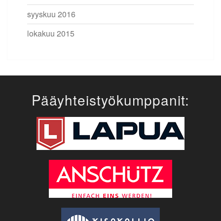
syyskuu 2016
lokakuu 2015
Pääyhteistyökumppanit: