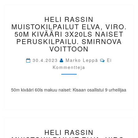
HELI
HELI RASSIN
RASSIN
MUISTOKILPAILUT
MUISTOKILPAILUT ELVA, VIRO.
ELVA,
50M KIVÄÄRI 3X20LS NAISET
VIRO.
PERUSKILPAILU. SMIRNOVA
50M
VOITTOON
KIVÄÄRI
3X20LS
Comments
30.4.2023
Marko Leppä
Ei
NAISET
Kommentteja
PERUSKILPAILU.
SMIRNOVA
VOITTOON
50m kivääri 60ls makuu naiset: Kisaan osallistui 9 urheilijaa
HELI
HELI RASSIN
RASSIN
MUISTOKILPAILUT