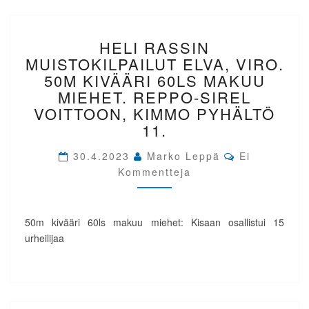
HELI
HELI RASSIN
RASSIN
MUISTOKILPAILUT
MUISTOKILPAILUT ELVA, VIRO.
ELVA,
50M KIVÄÄRI 60LS MAKUU
VIRO.
MIEHET. REPPO-SIREL
50M
VOITTOON, KIMMO PYHÄLTÖ
KIVÄÄRI
11.
60LS
MAKUU
Comments
30.4.2023
Marko Leppä
MIEHET.
Ei
REPPO-
Kommentteja
SIREL
VOITTOON,
KIMMO
50m kivääri 60ls makuu miehet: Kisaan osallistui 15
PYHÄLTÖ
urheilijaa
11.