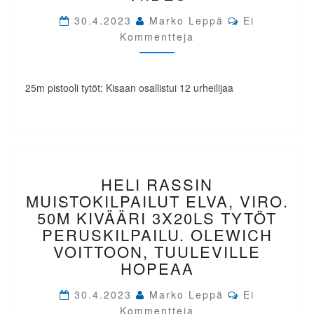
TYTÖT.
Comments
30.4.2023
Marko Leppä
Ei
AGULE
Kommentteja
YLIVOIMAINEN,
SAIKKONEN
VIIDES
25m pistooli tytöt: Kisaan osallistui 12 urheilijaa
HELI
HELI RASSIN
RASSIN
MUISTOKILPAILUT
MUISTOKILPAILUT ELVA, VIRO.
ELVA,
50M KIVÄÄRI 3X20LS TYTÖT
VIRO.
PERUSKILPAILU. OLEWICH
50M
VOITTOON, TUULEVILLE
KIVÄÄRI
HOPEAA
3X20LS
TYTÖT
Comments
30.4.2023
Marko Leppä
PERUSKILPAILU.
Ei
OLEWICH
Kommentteja