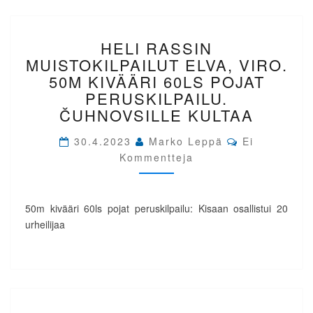
HELI
HELI RASSIN
RASSIN
MUISTOKILPAILUT
MUISTOKILPAILUT ELVA, VIRO.
ELVA,
50M KIVÄÄRI 60LS POJAT
VIRO.
PERUSKILPAILU.
50M
ČUHNOVSILLE KULTAA
KIVÄÄRI
60LS
Comments
30.4.2023
Marko Leppä
Ei
POJAT
Kommentteja
PERUSKILPAILU.
ČUHNOVSILLE
KULTAA
50m kivääri 60ls pojat peruskilpailu: Kisaan osallistui 20
urheilijaa
HELI