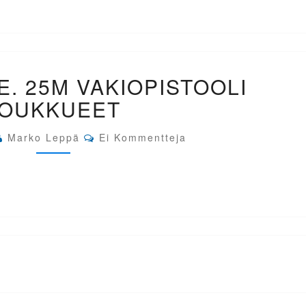
EM-
E. 25M VAKIOPISTOOLI
BAKU
AZE.
JOUKKUEET
25M
VAKIOPISTOOLI
Comments
JOUKKUEET
Marko Leppä
Ei Kommentteja