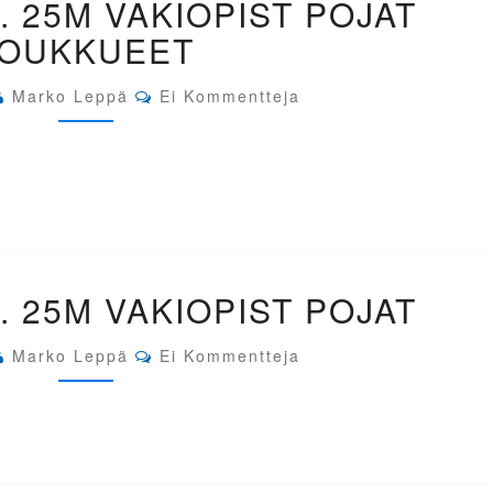
. 25M VAKIOPIST POJAT
BAKU
AZE.
JOUKKUEET
25M
VAKIOPIST
Comments
POJAT
Marko Leppä
Ei Kommentteja
JOUKKUEET
EM-
. 25M VAKIOPIST POJAT
BAKU
AZE.
25M
Comments
Marko Leppä
Ei Kommentteja
VAKIOPIST
POJAT