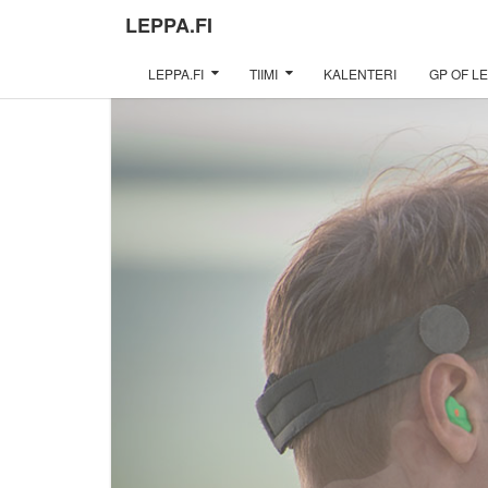
LEPPA.FI
LEPPA.FI
TIIMI
KALENTERI
GP OF LE