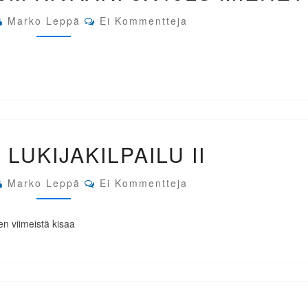
AZE.
300M
Comments
Marko Leppä
Ei Kommentteja
KIVÄÄRI
3X40LS
MIEHET
LEPPA.FI
 LUKIJAKILPAILU II
LUKIJAKILPAILU
II
Comments
Marko Leppä
Ei Kommentteja
en viimeistä kisaa
EM-