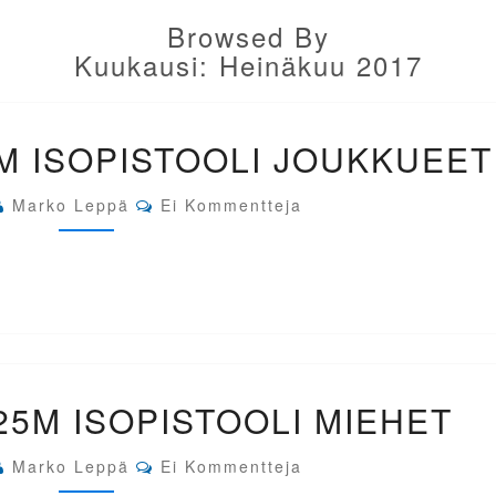
Browsed By
Kuukausi:
Heinäkuu 2017
EM-
5M ISOPISTOOLI JOUKKUEET
BAKU
AZE.
25M
Comments
Marko Leppä
Ei Kommentteja
ISOPISTOOLI
JOUKKUEET
EM-
25M ISOPISTOOLI MIEHET
BAKU
AZE.
25M
Comments
Marko Leppä
Ei Kommentteja
ISOPISTOOLI