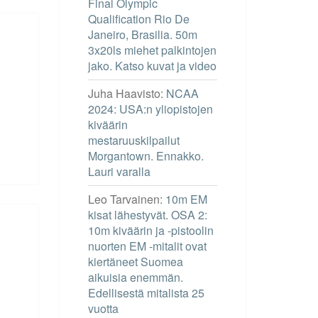
Final Olympic
Qualification Rio De
Janeiro, Brasilia. 50m
3x20ls miehet palkintojen
jako. Katso kuvat ja video
Juha Haavisto
:
NCAA
2024: USA:n yliopistojen
kiväärin
mestaruuskilpailut
Morgantown. Ennakko.
Lauri varalla
Leo Tarvainen
:
10m EM
kisat lähestyvät. OSA 2:
10m kiväärin ja -pistoolin
nuorten EM -mitalit ovat
kiertäneet Suomea
aikuisia enemmän.
Edellisestä mitalista 25
vuotta