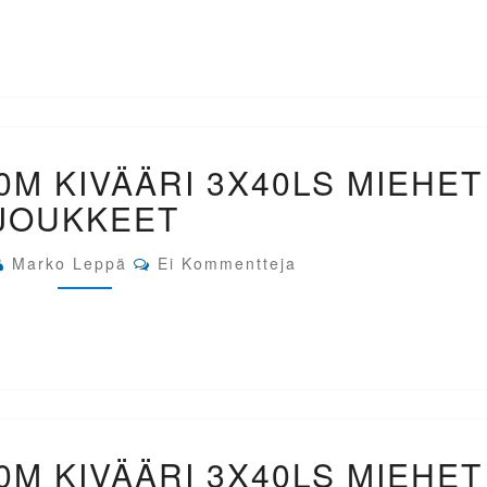
MIEHET
EM-
0M KIVÄÄRI 3X40LS MIEHET
BAKU
AZE.
JOUKKEET
300M
KIVÄÄRI
Comments
3X40LS
Marko Leppä
Ei Kommentteja
MIEHET
JOUKKEET
EM-
0M KIVÄÄRI 3X40LS MIEHET
BAKU