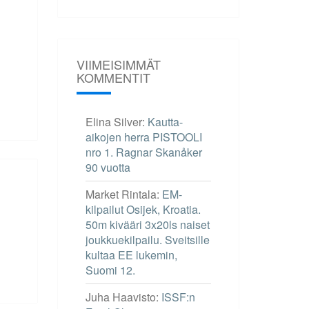
VIIMEISIMMÄT
KOMMENTIT
Elina Silver
:
Kautta-
aikojen herra PISTOOLI
nro 1. Ragnar Skanåker
90 vuotta
Market Rintala
:
EM-
kilpailut Osijek, Kroatia.
50m kivääri 3x20ls naiset
joukkuekilpailu. Sveitsille
kultaa EE lukemin,
Suomi 12.
Juha Haavisto
:
ISSF:n