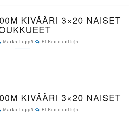
EM-
00M KIVÄÄRI 3×20 NAISET
BAKU
AZE.
JOUKKUEET
300M
KIVÄÄRI
Comments
3×20
Marko Leppä
Ei Kommentteja
NAISET
JOUKKUEET
EM-
00M KIVÄÄRI 3×20 NAISET
BAKU
AZE.
300M
Comments
Marko Leppä
Ei Kommentteja
KIVÄÄRI
3×20
NAISET