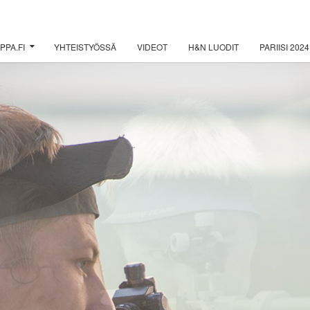
PPA.FI
YHTEISTYÖSSÄ
VIDEOT
H&N LUODIT
PARIISI 2024