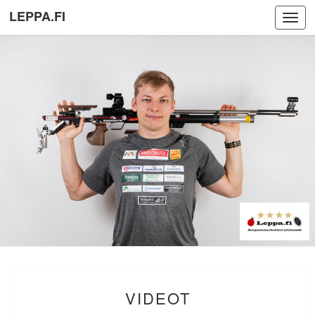
LEPPA.FI
Toggl
navig
VIDEOT
VIDEOT