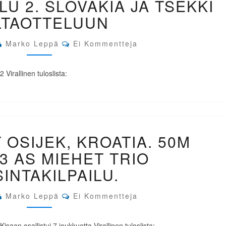
LU 2. SLOVAKIA JA TSEKKI
KIVÄÄRI
LTAOTTELUUN
3
AS
MIEHET
Comments
Marko Leppä
Ei Kommentteja
TRIO
KARSINTAKILPAILU
2.
 Virallinen tuloslista:
SLOVAKIA
JA
TSEKKI
KULTAOTTELUUN
EM-
 OSIJEK, KROATIA. 50M
KILPAILUT
OSIJEK,
 3 AS MIEHET TRIO
KROATIA.
50M
INTAKILPAILU.
KIVÄÄRI
3
Comments
Marko Leppä
Ei Kommentteja
AS
MIEHET
TRIO
saan osallistui 7 joukkuetta Virallinen tuloslista: