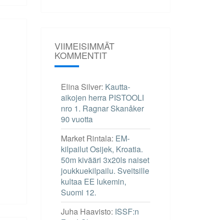
VIIMEISIMMÄT
KOMMENTIT
Elina Silver
:
Kautta-
aikojen herra PISTOOLI
nro 1. Ragnar Skanåker
90 vuotta
Market Rintala
:
EM-
kilpailut Osijek, Kroatia.
50m kivääri 3x20ls naiset
joukkuekilpailu. Sveitsille
kultaa EE lukemin,
Suomi 12.
Juha Haavisto
:
ISSF:n