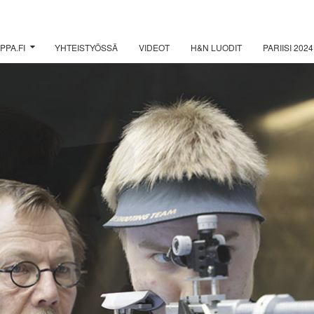
PPA.FI
YHTEISTYÖSSÄ
VIDEOT
H&N LUODIT
PARIISI 2024