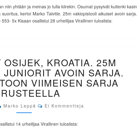
VOITTOON,
n niin yhtään ja meinas jo tulla kiirekin. Osumat pysyivät kuitenki kasin
MARKO
 suoritus, kertoi Marko Talvitie. 25m vakiopistooli aikuiset avoin sarja.
TALVITIE
3- 5x Kisaan osallistui 28 urheilijaa Virallinen tuloslista:
16.
EM-
 OSIJEK, KROATIA. 25M
KILPAILUT
OSIJEK,
 JUNIORIT AVOIN SARJA.
KROATIA.
25M
TOON VIIMEISEN SARJA
VAKIOPISTOOLI
ERUSTEELLA
JUNIORIT
AVOIN
SARJA.
Comments
Marko Leppä
Ei Kommentteja
MOCZKO
VOITTOON
VIIMEISEN
llistui 14 urheilijaa Virallinen tuloslista:
SARJA
PERUSTEELLA