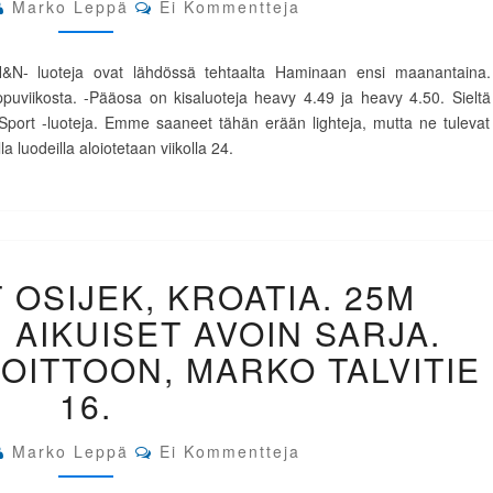
Comments
TULOSSA
Marko Leppä
Ei Kommentteja
SUOMEEN
H&N- luoteja ovat lähdössä tehtaalta Haminaan ensi maanantaina.
uviikosta. -Pääosa on kisaluoteja heavy 4.49 ja heavy 4.50. Sieltä
Sport -luoteja. Emme saaneet tähän erään lighteja, mutta ne tulevat
 luodeilla aloiotetaan viikolla 24.
EM-
 OSIJEK, KROATIA. 25M
KILPAILUT
OSIJEK,
 AIKUISET AVOIN SARJA.
KROATIA.
25M
OITTOON, MARKO TALVITIE
VAKIOPISTOOLI
16.
AIKUISET
AVOIN
SARJA.
Comments
Marko Leppä
Ei Kommentteja
KEVIN
CHAPON