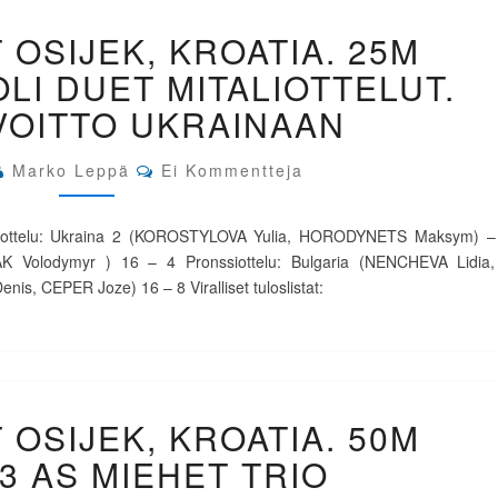
EM-
 OSIJEK, KROATIA. 25M
KILPAILUT
OSIJEK,
LI DUET MITALIOTTELUT.
KROATIA.
25M
VOITTO UKRAINAAN
OLYMPIAPISTOOLI
DUET
Comments
Marko Leppä
Ei Kommentteja
MITALIOTTELUT.
KAKSOISVOITTO
UKRAINAAN
ultaottelu: Ukraina 2 (KOROSTYLOVA Yulia, HORODYNETS Maksym) –
 Volodymyr ) 16 – 4 Pronssiottelu: Bulgaria (NENCHEVA Lidia,
s, CEPER Joze) 16 – 8 Viralliset tuloslistat:
EM-
 OSIJEK, KROATIA. 50M
KILPAILUT
OSIJEK,
 3 AS MIEHET TRIO
KROATIA.
50M