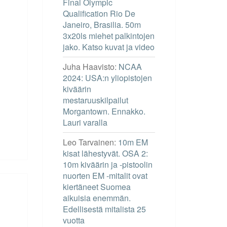
Final Olympic
Qualification Rio De
Janeiro, Brasilia. 50m
3x20ls miehet palkintojen
jako. Katso kuvat ja video
Juha Haavisto
:
NCAA
2024: USA:n yliopistojen
kiväärin
mestaruuskilpailut
Morgantown. Ennakko.
Lauri varalla
Leo Tarvainen
:
10m EM
kisat lähestyvät. OSA 2:
10m kiväärin ja -pistoolin
nuorten EM -mitalit ovat
kiertäneet Suomea
aikuisia enemmän.
Edellisestä mitalista 25
vuotta