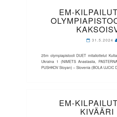
EM-KILPAILUT
OLYMPIAPISTOO
KAKSOIS
31.5.2024
25m olympiapistooli DUET mitaliottelut K
Ukraina 1 (NIMETS Anastasiia, PASTERNAK
PUSHKOV Stoyan) – Slovenia (BOLA UJCIC Deni
EM-KILPAILUT
KIVÄÄRI