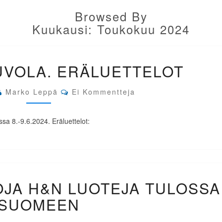
Browsed By
Kuukausi:
Toukokuu 2024
6A
UVOLA. ERÄLUETTELOT
OPEN
KOUVOLA.
ERÄLUETTELOT
Comments
Marko Leppä
Ei Kommentteja
 8.-9.6.2024. Eräluettelot:
UUSI
OJA H&N LUOTEJA TULOSSA
ERÄ
TARKKOJA
SUOMEEN
H&N
LUOTEJA