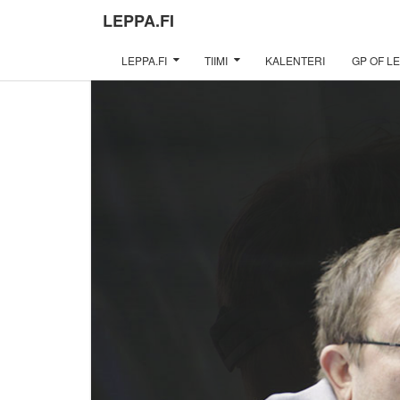
LEPPA.FI
LEPPA.FI
TIIMI
KALENTERI
GP OF LE