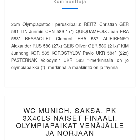
Kommentteja
VOITTOON
25m Olympiapistooli peruskilpailu: REITZ Christian GER
591 LIN Junmin CHN 589 * (*) QUIQUAMPOIX Jean FRA
588* BESSAQUET Clement FRA 587 ALIFIRENKO
Alexander RUS 586 (27x) GEIS Oliver GER 586 (21x)* KIM
Junhong KOR 585 KOROSTYLOV Pavlo UKR 584* (22x)
PASTERNAK Volodymir UKR 583 *-merkinnällä on jo
olympiapaikka (*)- merkinnällä maakiintiö on jo täynnä
WC
WC MUNICH, SAKSA. PK
MUNICH,
SAKSA.
3X40LS NAISET FINAALI.
PK
OLYMPIAPAIKAT VENÄJÄLLE
3X40LS
JA NORJAAN
NAISET