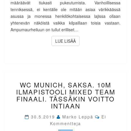
määräävät tiukasti pukeutumista. Vanhoillisessa
tenniksessä, ei kentälle ole mitään asiaa värikkäässä
asussa ja monessa henkilökohtaisessa lajissa ollaan
yhtenevän näköistä vaikka kilpaillaan toisia vastaan.
Ampumaurheiluun on tullut erilliset…
LUE LISÄÄ
LUE LISÄÄ
WC
WC MUNICH, SAKSA. 10M
MUNICH,
SAKSA.
ILMAPISTOOLI MIXED TEAM
10M
FINAALI. TÄSSÄKIN VOITTO
ILMAPISTOOLI
INTIAAN
MIXED
TEAM
Comments
30.5.2019
Marko Leppä
Ei
FINAALI.
Kommentteja
TÄSSÄKIN
VOITTO