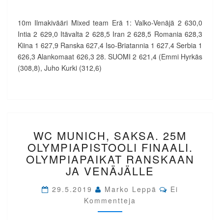
2
(HYRKÄS/KURKI)
10m Ilmakivääri Mixed team Erä 1: Valko-Venäjä 2 630,0
28.
Intia 2 629,0 Itävalta 2 628,5 Iran 2 628,5 Romania 628,3
Kiina 1 627,9 Ranska 627,4 Iso-Briatannia 1 627,4 Serbia 1
626,3 Alankomaat 626,3 28. SUOMI 2 621,4 (Emmi Hyrkäs
(308,8), Juho Kurki (312,6)
WC
WC MUNICH, SAKSA. 25M
MUNICH,
SAKSA.
OLYMPIAPISTOOLI FINAALI.
25M
OLYMPIAPAIKAT RANSKAAN
OLYMPIAPISTOOLI
JA VENÄJÄLLE
FINAALI.
OLYMPIAPAIKAT
Comments
29.5.2019
Marko Leppä
Ei
RANSKAAN
Kommentteja
JA
VENÄJÄLLE