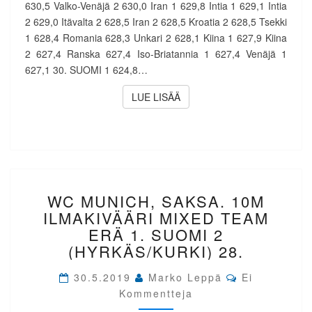
630,5 Valko-Venäjä 2 630,0 Iran 1 629,8 Intia 1 629,1 Intia
2 629,0 Itävalta 2 628,5 Iran 2 628,5 Kroatia 2 628,5 Tsekki
1 628,4 Romania 628,3 Unkari 2 628,1 Kiina 1 627,9 Kiina
2 627,4 Ranska 627,4 Iso-Briatannia 1 627,4 Venäjä 1
627,1 30. SUOMI 1 624,8…
LUE LISÄÄ
LUE LISÄÄ
WC
WC MUNICH, SAKSA. 10M
MUNICH,
SAKSA.
ILMAKIVÄÄRI MIXED TEAM
10M
ERÄ 1. SUOMI 2
ILMAKIVÄÄRI
(HYRKÄS/KURKI) 28.
MIXED
TEAM
Comments
30.5.2019
Marko Leppä
Ei
ERÄ
Kommentteja
1.
SUOMI