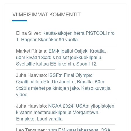
VIIMEISIMMÄT KOMMENTIT
Elina Silver
:
Kautta-aikojen herra PISTOOLI nro
1. Ragnar Skanåker 90 vuotta
Market Rintala
:
EM-kilpailut Osijek, Kroatia.
50m kivääri 3x20ls naiset joukkuekilpailu.
Sveitsille kultaa EE lukemin, Suomi 12.
Juha Haavisto
:
ISSF:n Final Olympic
Qualification Rio De Janeiro, Brasilia. 50m
3x20ls miehet palkintojen jako. Katso kuvat ja
video
Juha Haavisto
:
NCAA 2024: USA:n yliopistojen
kiväärin mestaruuskilpailut Morgantown.
Ennakko. Lauri varalla
Leo Tarvainen
:
10m EM kisat lähestyvät. OSA