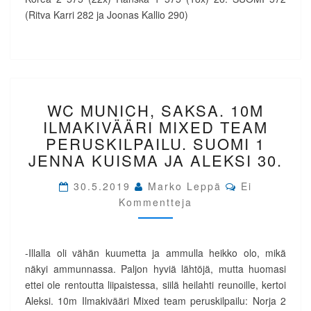
(Ritva Karri 282 ja Joonas Kallio 290)
WC
WC MUNICH, SAKSA. 10M
MUNICH,
SAKSA.
ILMAKIVÄÄRI MIXED TEAM
10M
PERUSKILPAILU. SUOMI 1
ILMAKIVÄÄRI
JENNA KUISMA JA ALEKSI 30.
MIXED
TEAM
Comments
30.5.2019
Marko Leppä
Ei
PERUSKILPAILU.
Kommentteja
SUOMI
1
JENNA
KUISMA
-Illalla oli vähän kuumetta ja ammulla heikko olo, mikä
JA
näkyi ammunnassa. Paljon hyviä lähtöjä, mutta huomasi
ALEKSI
ettei ole rentoutta liipaistessa, siilä heilahti reunoille, kertoi
30.
Aleksi. 10m Ilmakivääri Mixed team peruskilpailu: Norja 2