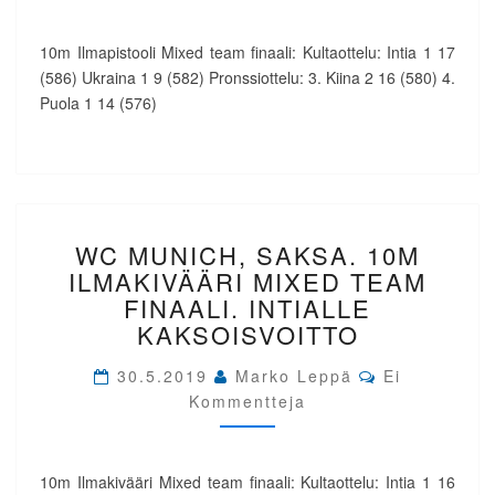
INTIAAN
10m Ilmapistooli Mixed team finaali: Kultaottelu: Intia 1 17
(586) Ukraina 1 9 (582) Pronssiottelu: 3. Kiina 2 16 (580) 4.
Puola 1 14 (576)
WC
WC MUNICH, SAKSA. 10M
MUNICH,
SAKSA.
ILMAKIVÄÄRI MIXED TEAM
10M
FINAALI. INTIALLE
ILMAKIVÄÄRI
KAKSOISVOITTO
MIXED
TEAM
Comments
30.5.2019
Marko Leppä
Ei
FINAALI.
Kommentteja
INTIALLE
KAKSOISVOITTO
10m Ilmakivääri Mixed team finaali: Kultaottelu: Intia 1 16