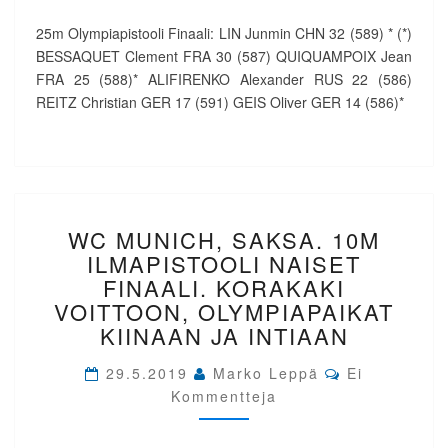
25m Olympiapistooli Finaali: LIN Junmin CHN 32 (589) * (*)
BESSAQUET Clement FRA 30 (587) QUIQUAMPOIX Jean
FRA 25 (588)* ALIFIRENKO Alexander RUS 22 (586)
REITZ Christian GER 17 (591) GEIS Oliver GER 14 (586)*
WC
WC MUNICH, SAKSA. 10M
MUNICH,
SAKSA.
ILMAPISTOOLI NAISET
10M
FINAALI. KORAKAKI
ILMAPISTOOLI
VOITTOON, OLYMPIAPAIKAT
NAISET
KIINAAN JA INTIAAN
FINAALI.
KORAKAKI
Comments
29.5.2019
Marko Leppä
Ei
VOITTOON,
Kommentteja
OLYMPIAPAIKAT
KIINAAN
JA