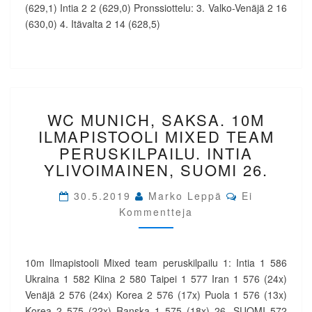
(629,1) Intia 2 2 (629,0) Pronssiottelu: 3. Valko-Venäjä 2 16
(630,0) 4. Itävalta 2 14 (628,5)
WC
WC MUNICH, SAKSA. 10M
MUNICH,
SAKSA.
ILMAPISTOOLI MIXED TEAM
10M
PERUSKILPAILU. INTIA
ILMAPISTOOLI
YLIVOIMAINEN, SUOMI 26.
MIXED
TEAM
Comments
30.5.2019
Marko Leppä
Ei
PERUSKILPAILU.
Kommentteja
INTIA
YLIVOIMAINEN,
SUOMI
26.
10m Ilmapistooli Mixed team peruskilpailu 1: Intia 1 586
Ukraina 1 582 Kiina 2 580 Taipei 1 577 Iran 1 576 (24x)
Venäjä 2 576 (24x) Korea 2 576 (17x) Puola 1 576 (13x)
Korea 2 575 (22x) Ranska 1 575 (18x) 26. SUOMI 572