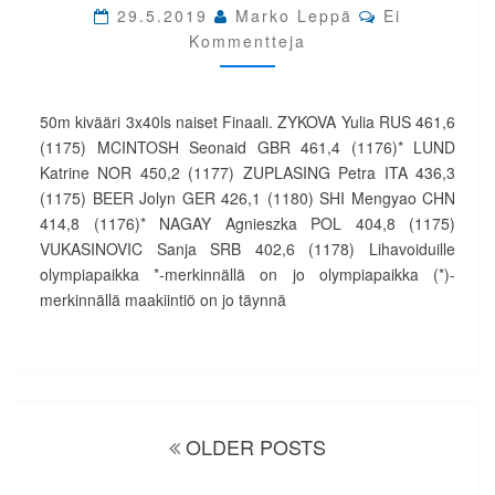
FINAALI.
Comments
29.5.2019
Marko Leppä
Ei
OLYMPIAPAIKAT
Kommentteja
VENÄJÄLLE
JA
NORJAAN
50m kivääri 3x40ls naiset Finaali. ZYKOVA Yulia RUS 461,6
(1175) MCINTOSH Seonaid GBR 461,4 (1176)* LUND
Katrine NOR 450,2 (1177) ZUPLASING Petra ITA 436,3
(1175) BEER Jolyn GER 426,1 (1180) SHI Mengyao CHN
414,8 (1176)* NAGAY Agnieszka POL 404,8 (1175)
VUKASINOVIC Sanja SRB 402,6 (1178) Lihavoiduille
olympiapaikka *-merkinnällä on jo olympiapaikka (*)-
merkinnällä maakiintiö on jo täynnä
Artikkelien
selaus
OLDER POSTS