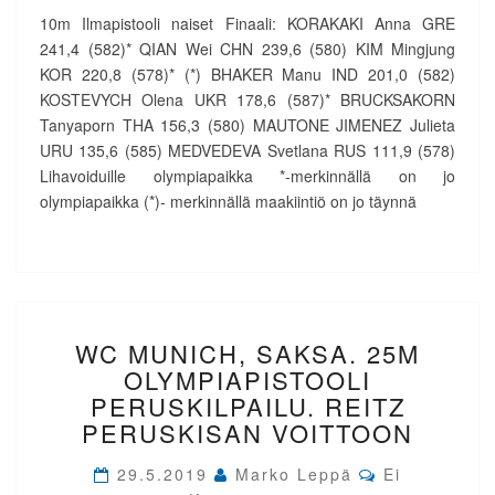
INTIAAN
10m Ilmapistooli naiset Finaali: KORAKAKI Anna GRE
241,4 (582)* QIAN Wei CHN 239,6 (580) KIM Mingjung
KOR 220,8 (578)* (*) BHAKER Manu IND 201,0 (582)
KOSTEVYCH Olena UKR 178,6 (587)* BRUCKSAKORN
Tanyaporn THA 156,3 (580) MAUTONE JIMENEZ Julieta
URU 135,6 (585) MEDVEDEVA Svetlana RUS 111,9 (578)
Lihavoiduille olympiapaikka *-merkinnällä on jo
olympiapaikka (*)- merkinnällä maakiintiö on jo täynnä
WC
WC MUNICH, SAKSA. 25M
MUNICH,
SAKSA.
OLYMPIAPISTOOLI
25M
PERUSKILPAILU. REITZ
OLYMPIAPISTOOLI
PERUSKISAN VOITTOON
PERUSKILPAILU.
REITZ
Comments
29.5.2019
Marko Leppä
Ei
PERUSKISAN