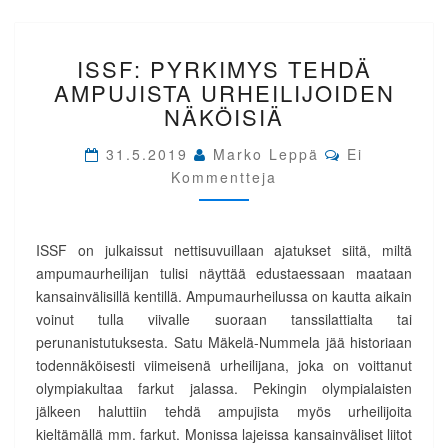
ISSF:
ISSF: PYRKIMYS TEHDÄ
PYRKIMYS
TEHDÄ
AMPUJISTA URHEILIJOIDEN
AMPUJISTA
NÄKÖISIÄ
URHEILIJOIDEN
NÄKÖISIÄ
Comments
31.5.2019
Marko Leppä
Ei
Kommentteja
ISSF on julkaissut nettisuvuillaan ajatukset siitä, miltä
ampumaurheilijan tulisi näyttää edustaessaan maataan
kansainvälisillä kentillä. Ampumaurheilussa on kautta aikain
voinut tulla viivalle suoraan tanssilattialta tai
perunanistutuksesta. Satu Mäkelä-Nummela jää historiaan
todennäköisesti viimeisenä urheilijana, joka on voittanut
olympiakultaa farkut jalassa. Pekingin olympialaisten
jälkeen haluttiin tehdä ampujista myös urheilijoita
kieltämällä mm. farkut. Monissa lajeissa kansainväliset liitot