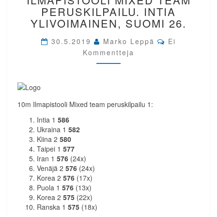
10M
PERUSKILPAILU. INTIA
ILMAPISTOOLI
YLIVOIMAINEN, SUOMI 26.
MIXED
TEAM
Comments
30.5.2019
Marko Leppä
Ei
PERUSKILPAILU.
Kommentteja
INTIA
YLIVOIMAINEN,
SUOMI
26.
10m Ilmapistooli Mixed team peruskilpailu 1:
Intia 1
586
Ukraina 1
582
Kiina 2
580
Taipei 1
577
Iran 1
576
(24x)
Venäjä 2
576
(24x)
Korea 2
576
(17x)
Puola 1
576
(13x)
Korea 2
575
(22x)
Ranska 1
575
(18x)