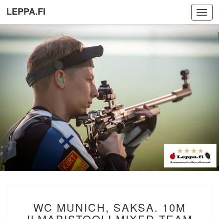
LEPPA.FI
Toggl
navig
WC
WC MUNICH, SAKSA. 10M
MUNICH,
SAKSA.
ILMAPISTOOLI MIXED TEAM