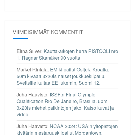
VIIMEISIMMÄT KOMMENTIT
Elina Silver
:
Kautta-aikojen herra PISTOOLI nro
1. Ragnar Skanåker 90 vuotta
Market Rintala
:
EM-kilpailut Osijek, Kroatia.
50m kivääri 3x20ls naiset joukkuekilpailu.
Sveitsille kultaa EE lukemin, Suomi 12.
Juha Haavisto
:
ISSF:n Final Olympic
Qualification Rio De Janeiro, Brasilia. 50m
3x20ls miehet palkintojen jako. Katso kuvat ja
video
Juha Haavisto
:
NCAA 2024: USA:n yliopistojen
kiväärin mestaruuskilpailut Morgantown.