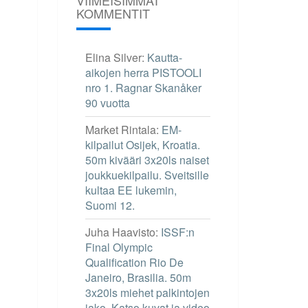
KOMMENTIT
Elina Silver
:
Kautta-
aikojen herra PISTOOLI
nro 1. Ragnar Skanåker
90 vuotta
Market Rintala
:
EM-
kilpailut Osijek, Kroatia.
50m kivääri 3x20ls naiset
joukkuekilpailu. Sveitsille
kultaa EE lukemin,
Suomi 12.
Juha Haavisto
:
ISSF:n
Final Olympic
Qualification Rio De
Janeiro, Brasilia. 50m
3x20ls miehet palkintojen
jako. Katso kuvat ja video