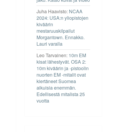
Juha Haavisto
:
NCAA
2024: USA:n yliopistojen
kiväärin
mestaruuskilpailut
Morgantown. Ennakko.
Lauri varalla
Leo Tarvainen
:
10m EM
kisat lähestyvät. OSA 2:
10m kiväärin ja -pistoolin
nuorten EM -mitalit ovat
kiertäneet Suomea
aikuisia enemmän.
Edellisestä mitalista 25
vuotta