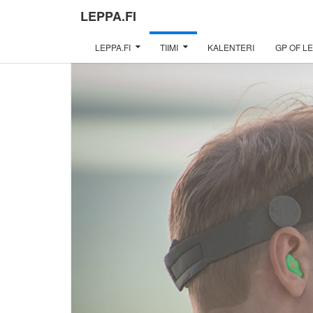
LEPPA.FI
LEPPA.FI
TIIMI
KALENTERI
GP OF LE