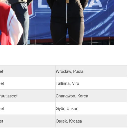
et
Wroclaw, Puola
eet
Tallinna, Viro
 ruutiaseet
Changwon, Korea
eet
Györ, Unkari
et
Osijek, Kroatia