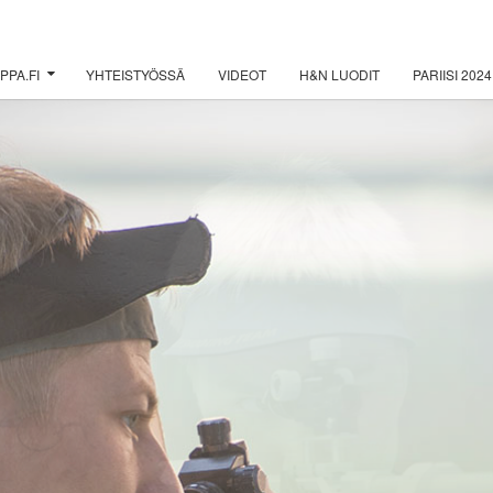
PPA.FI
YHTEISTYÖSSÄ
VIDEOT
H&N LUODIT
PARIISI 2024