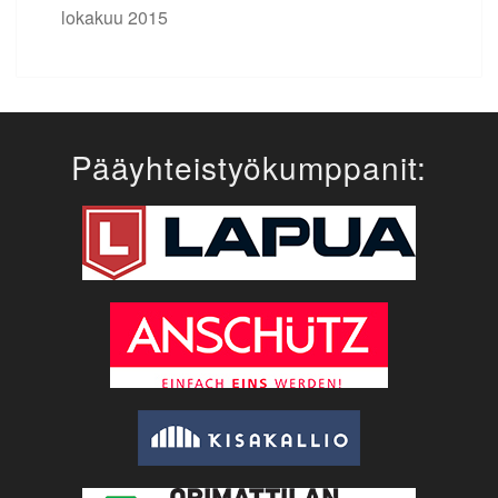
lokakuu 2015
Pääyhteistyökumppanit: