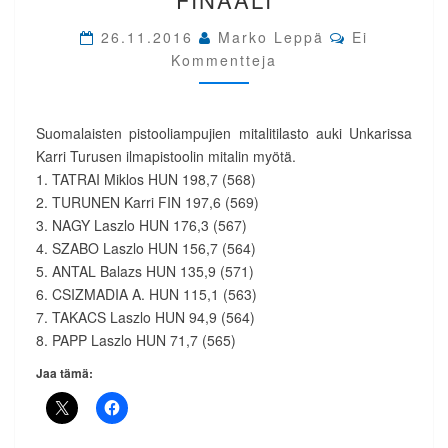
MIEHET
Comments
FINAALI
26.11.2016
Marko Leppä
Ei
Kommentteja
Suomalaisten pistooliampujien mitalitilasto auki Unkarissa
Karri Turusen ilmapistoolin mitalin myötä.
1. TATRAI Miklos HUN 198,7 (568)
2. TURUNEN Karri FIN 197,6 (569)
3. NAGY Laszlo HUN 176,3 (567)
4. SZABO Laszlo HUN 156,7 (564)
5. ANTAL Balazs HUN 135,9 (571)
6. CSIZMADIA A. HUN 115,1 (563)
7. TAKACS Laszlo HUN 94,9 (564)
8. PAPP Laszlo HUN 71,7 (565)
Jaa tämä: