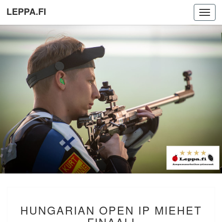
LEPPA.FI
Toggl
navig
HUNGARIAN
HUNGARIAN OPEN IP MIEHET
OPEN
IP
FINAALI