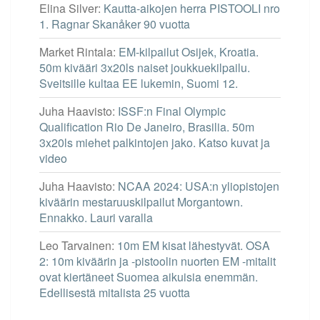
Elina Silver
:
Kautta-aikojen herra PISTOOLI nro
1. Ragnar Skanåker 90 vuotta
Market Rintala
:
EM-kilpailut Osijek, Kroatia.
50m kivääri 3x20ls naiset joukkuekilpailu.
Sveitsille kultaa EE lukemin, Suomi 12.
Juha Haavisto
:
ISSF:n Final Olympic
Qualification Rio De Janeiro, Brasilia. 50m
3x20ls miehet palkintojen jako. Katso kuvat ja
video
Juha Haavisto
:
NCAA 2024: USA:n yliopistojen
kiväärin mestaruuskilpailut Morgantown.
Ennakko. Lauri varalla
Leo Tarvainen
:
10m EM kisat lähestyvät. OSA
2: 10m kiväärin ja -pistoolin nuorten EM -mitalit
ovat kiertäneet Suomea aikuisia enemmän.
Edellisestä mitalista 25 vuotta