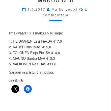
IK
Comments
MAKUU
1.4.2017
Marko Leppä
Ei
N16
Kommentteja
Ilmakivääri 40 ls makuu N16 sarja:
1. HEISKANEN Essi PiekSA 417,0
2. KARPPI Iiris IMAS 415,0
3. TOLONEN Pinja PiekSA 414,8
4. MAUNO Santra MyA 413,3
5. VALKONEN Nea HAS 411,6
Sarjaan osallistui 8 ampujaa.
Jaa tämä: