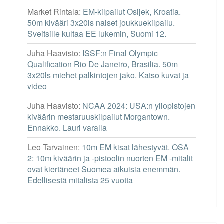
Market Rintala
:
EM-kilpailut Osijek, Kroatia.
50m kivääri 3x20ls naiset joukkuekilpailu.
Sveitsille kultaa EE lukemin, Suomi 12.
Juha Haavisto
:
ISSF:n Final Olympic
Qualification Rio De Janeiro, Brasilia. 50m
3x20ls miehet palkintojen jako. Katso kuvat ja
video
Juha Haavisto
:
NCAA 2024: USA:n yliopistojen
kiväärin mestaruuskilpailut Morgantown.
Ennakko. Lauri varalla
Leo Tarvainen
:
10m EM kisat lähestyvät. OSA
2: 10m kiväärin ja -pistoolin nuorten EM -mitalit
ovat kiertäneet Suomea aikuisia enemmän.
Edellisestä mitalista 25 vuotta