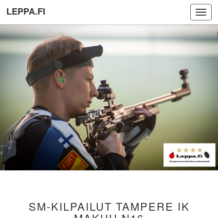
LEPPA.FI
Toggl
navig
SM-
SM-KILPAILUT TAMPERE IK
KILPAILUT
TAMPERE
MAKUU N16