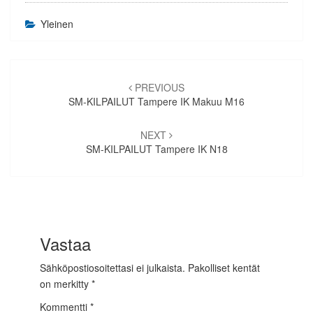
Yleinen
Artikkelien
selaus
PREVIOUS
SM-KILPAILUT Tampere IK Makuu M16
NEXT
SM-KILPAILUT Tampere IK N18
Vastaa
Sähköpostiosoitettasi ei julkaista.
Pakolliset kentät
on merkitty
*
Kommentti
*