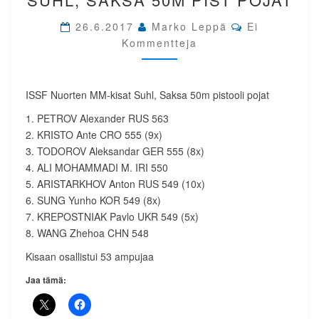
KISAT
Comments
SUHL,
26.6.2017
Marko Leppä
Ei
SAKSA
Kommentteja
50M
PIST
POJAT
ISSF Nuorten MM-kisat Suhl, Saksa 50m pistooli pojat
1. PETROV Alexander RUS 563
2. KRISTO Ante CRO 555 (9x)
3. TODOROV Aleksandar GER 555 (8x)
4. ALI MOHAMMADI M. IRI 550
5. ARISTARKHOV Anton RUS 549 (10x)
6. SUNG Yunho KOR 549 (8x)
7. KREPOSTNIAK Pavlo UKR 549 (5x)
8. WANG Zhehoa CHN 548
Kisaan osallistui 53 ampujaa
Jaa tämä: