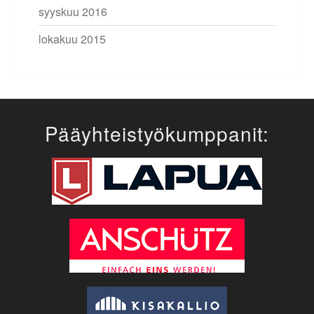
syyskuu 2016
lokakuu 2015
Pääyhteistyökumppanit: