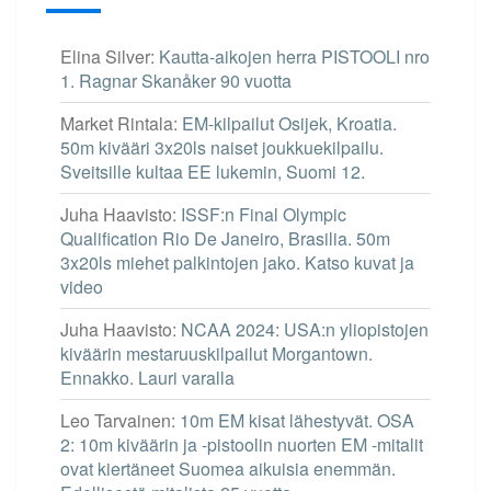
Elina Silver
:
Kautta-aikojen herra PISTOOLI nro
1. Ragnar Skanåker 90 vuotta
Market Rintala
:
EM-kilpailut Osijek, Kroatia.
50m kivääri 3x20ls naiset joukkuekilpailu.
Sveitsille kultaa EE lukemin, Suomi 12.
Juha Haavisto
:
ISSF:n Final Olympic
Qualification Rio De Janeiro, Brasilia. 50m
3x20ls miehet palkintojen jako. Katso kuvat ja
video
Juha Haavisto
:
NCAA 2024: USA:n yliopistojen
kiväärin mestaruuskilpailut Morgantown.
Ennakko. Lauri varalla
Leo Tarvainen
:
10m EM kisat lähestyvät. OSA
2: 10m kiväärin ja -pistoolin nuorten EM -mitalit
ovat kiertäneet Suomea aikuisia enemmän.