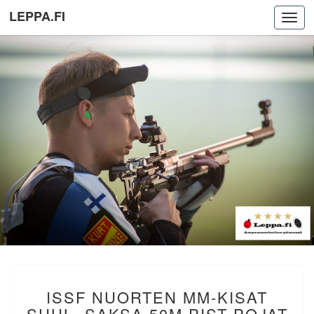
LEPPA.FI
Toggl
navig
ISSF
ISSF NUORTEN MM-KISAT
NUORTEN
MM-
SUHL, SAKSA 50M PIST POJAT