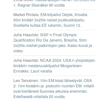
1. Ragnar Skanåker 90 vuotta
Market Rintala
:
EM-kilpailut Osijek, Kroatia.
50m kivääri 3x20ls naiset joukkuekilpailu.
Sveitsille kultaa EE lukemin, Suomi 12.
Juha Haavisto
:
ISSF:n Final Olympic
Qualification Rio De Janeiro, Brasilia. 50m
3x20ls miehet palkintojen jako. Katso kuvat ja
video
Juha Haavisto
:
NCAA 2024: USA:n yliopistojen
kiväärin mestaruuskilpailut Morgantown.
Ennakko. Lauri varalla
Leo Tarvainen
:
10m EM kisat lähestyvät. OSA
2: 10m kiväärin ja -pistoolin nuorten EM -mitalit
ovat kiertäneet Suomea aikuisia enemmän.
Edellisestä mitalista 25 vuotta