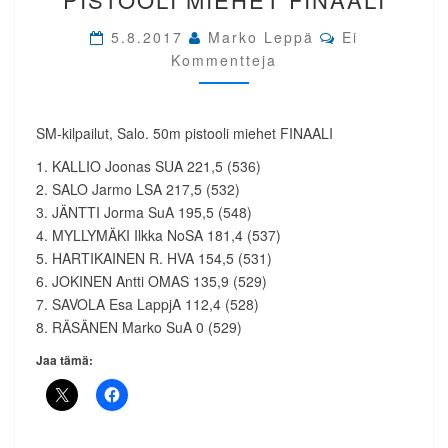
50M
Comments
PISTOOLI
5.8.2017
Marko Leppä
Ei
MIEHET
Kommentteja
FINAALI
SM-kilpailut, Salo. 50m pistooli miehet FINAALI
1. KALLIO Joonas SUA 221,5 (536)
2. SALO Jarmo LSA 217,5 (532)
3. JÄNTTI Jorma SuA 195,5 (548)
4. MYLLYMÄKI Ilkka NoSA 181,4 (537)
5. HARTIKAINEN R. HVA 154,5 (531)
6. JOKINEN Antti OMAS 135,9 (529)
7. SAVOLA Esa LappjA 112,4 (528)
8. RÄSÄNEN Marko SuA 0 (529)
Jaa tämä: