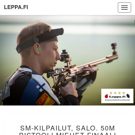
LEPPA.FI
Toggl
navig
SM-
SM-KILPAILUT, SALO. 50M
KILPAILUT,
SALO.
PISTOOLI MIEHET FINAALI