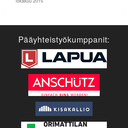
lokakuu 2015
Pääyhteistyökumppanit: