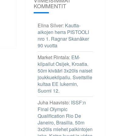
KOMMENTIT
Elina Silver
:
Kautta-
aikojen herra PISTOOLI
nro 1. Ragnar Skanåker
90 vuotta
Market Rintala
:
EM-
kilpailut Osijek, Kroatia.
50m kivääri 3x20ls naiset
joukkuekilpailu. Sveitsille
kultaa EE lukemin,
Suomi 12.
Juha Haavisto
:
ISSF:n
Final Olympic
Qualification Rio De
Janeiro, Brasilia. 50m
3x20ls miehet palkintojen
jako. Katso kuvat ja video