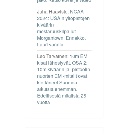
Juha Haavisto
:
NCAA
2024: USA:n yliopistojen
kiväärin
mestaruuskilpailut
Morgantown. Ennakko.
Lauri varalla
Leo Tarvainen
:
10m EM
kisat lähestyvät. OSA 2:
10m kiväärin ja -pistoolin
nuorten EM -mitalit ovat
kiertäneet Suomea
aikuisia enemmän.
Edellisestä mitalista 25
vuotta