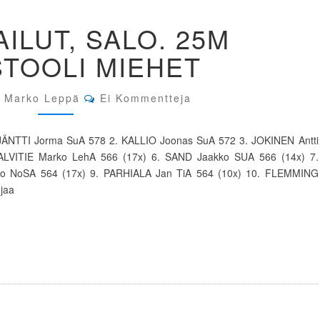
SM-
AILUT, SALO. 25M
KILPAILUT,
SALO.
STOOLI MIEHET
25M
ISOPISTOOLI
MIEHET
Comments
Marko Leppä
Ei Kommentteja
 1. JÄNTTI Jorma SuA 578 2. KALLIO Joonas SuA 572 3. JOKINEN Antti
LVITIE Marko LehA 566 (17x) 6. SAND Jaakko SUA 566 (14x) 7.
mo NoSA 564 (17x) 9. PARHIALA Jan TiA 564 (10x) 10. FLEMMING
ujaa