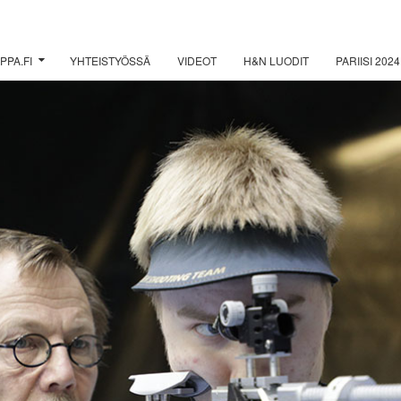
PPA.FI
YHTEISTYÖSSÄ
VIDEOT
H&N LUODIT
PARIISI 2024