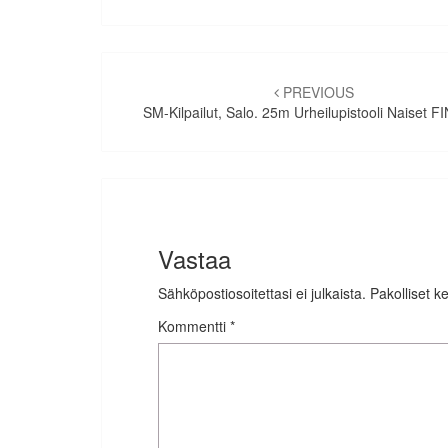
Artikkelien
selaus
PREVIOUS
SM-Kilpailut, Salo. 25m Urheilupistooli Naiset F
Vastaa
Sähköpostiosoitettasi ei julkaista.
Pakolliset k
Kommentti
*