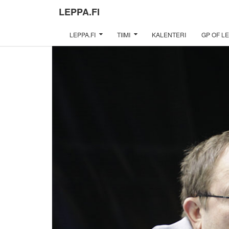
LEPPA.FI
LEPPA.FI
TIIMI
KALENTERI
GP OF LE