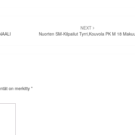
NEXT
INAALI
Nuorten SM-Kilpailut Tyrri,Kouvola PK M 18 Maku
entät on merkitty
*