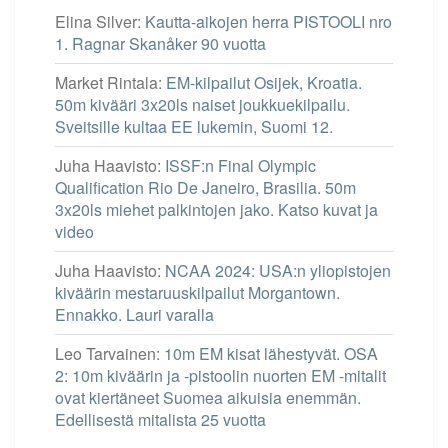
Elina Silver
:
Kautta-aikojen herra PISTOOLI nro
1. Ragnar Skanåker 90 vuotta
Market Rintala
:
EM-kilpailut Osijek, Kroatia.
50m kivääri 3x20ls naiset joukkuekilpailu.
Sveitsille kultaa EE lukemin, Suomi 12.
Juha Haavisto
:
ISSF:n Final Olympic
Qualification Rio De Janeiro, Brasilia. 50m
3x20ls miehet palkintojen jako. Katso kuvat ja
video
Juha Haavisto
:
NCAA 2024: USA:n yliopistojen
kiväärin mestaruuskilpailut Morgantown.
Ennakko. Lauri varalla
Leo Tarvainen
:
10m EM kisat lähestyvät. OSA
2: 10m kiväärin ja -pistoolin nuorten EM -mitalit
ovat kiertäneet Suomea aikuisia enemmän.
Edellisestä mitalista 25 vuotta