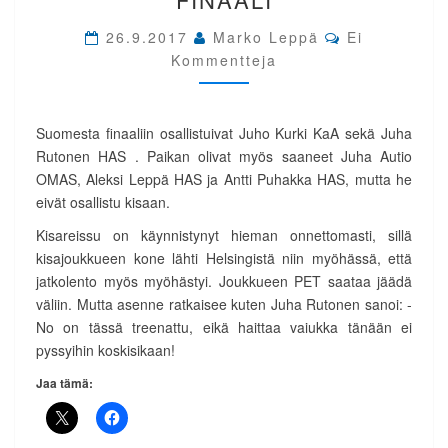
300M
Comments
FINAALI
26.9.2017
Marko Leppä
Ei
Kommentteja
Suomesta finaaliin osallistuivat Juho Kurki KaA sekä Juha
Rutonen HAS . Paikan olivat myös saaneet Juha Autio
OMAS, Aleksi Leppä HAS ja Antti Puhakka HAS, mutta he
eivät osallistu kisaan.
Kisareissu on käynnistynyt hieman onnettomasti, sillä
kisajoukkueen kone lähti Helsingistä niin myöhässä, että
jatkolento myös myöhästyi. Joukkueen PET saataa jäädä
väliin. Mutta asenne ratkaisee kuten Juha Rutonen sanoi: -
No on tässä treenattu, eikä haittaa vaiukka tänään ei
pyssyihin koskisikaan!
Jaa tämä: