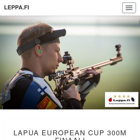
LEPPA.FI
Toggl
navig
LAPUA
LAPUA EUROPEAN CUP 300M
EUROPEAN
CUP
FINAALI