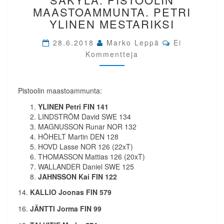
SÄKYLÄ.
MAASTOAMMUNTA. PETRI
PISTOOLIN
YLINEN MESTARIKSI
MAASTOAMMUNTA.
PETRI
Comments
28.6.2018
Marko Leppä
Ei
YLINEN
Kommentteja
MESTARIKSI
Pistoolin maastoammunta:
YLINEN Petri FIN 141
LINDSTRÖM David SWE 134
MAGNUSSON Runar NOR 132
HÖHELT Martin DEN 128
HOVD Lasse NOR 126 (22xT)
THOMASSON Mattias 126 (20xT)
WALLANDER Daniel SWE 125
JAHNSSON Kai FIN 122
14.
KALLIO Joonas FIN 579
16.
JÄNTTI Jorma FIN 99