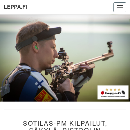
LEPPA.FI
Toggl
navig
SOTILAS-
SOTILAS-PM KILPAILUT,
PM
KILPAILUT,
SÄKYLÄ. PISTOOLIN