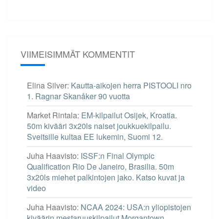
VIIMEISIMMÄT KOMMENTIT
Elina Silver
:
Kautta-aikojen herra PISTOOLI nro
1. Ragnar Skanåker 90 vuotta
Market Rintala
:
EM-kilpailut Osijek, Kroatia.
50m kivääri 3x20ls naiset joukkuekilpailu.
Sveitsille kultaa EE lukemin, Suomi 12.
Juha Haavisto
:
ISSF:n Final Olympic
Qualification Rio De Janeiro, Brasilia. 50m
3x20ls miehet palkintojen jako. Katso kuvat ja
video
Juha Haavisto
:
NCAA 2024: USA:n yliopistojen
kiväärin mestaruuskilpailut Morgantown.