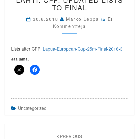
25M
TO FINAL
LAHTI.
CFP.
Comments
30.6.2018
Marko Leppä
Ei
UPDATED
Kommentteja
LISTS
TO
FINAL
Lists after CFP:
Lapua-European-Cup-25m-Final-2018-3
Jaa tämä:
Uncategorized
Artikkelien
PREVIOUS