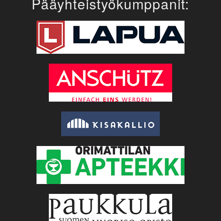
Pääyhteistyökumppanit: