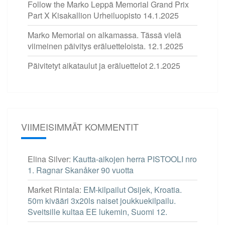
Follow the Marko Leppä Memorial Grand Prix
Part X Kisakallion Urheiluopisto
14.1.2025
Marko Memorial on alkamassa. Tässä vielä
viimeinen päivitys eräluetteloista.
12.1.2025
Päivitetyt aikataulut ja eräluettelot
2.1.2025
VIIMEISIMMÄT KOMMENTIT
Elina Silver
:
Kautta-aikojen herra PISTOOLI nro
1. Ragnar Skanåker 90 vuotta
Market Rintala
:
EM-kilpailut Osijek, Kroatia.
50m kivääri 3x20ls naiset joukkuekilpailu.
Sveitsille kultaa EE lukemin, Suomi 12.