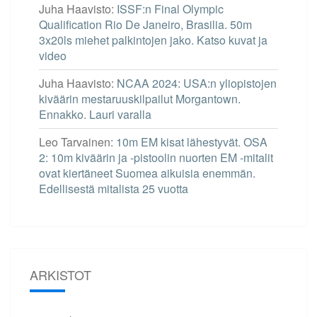
Juha Haavisto
:
ISSF:n Final Olympic
Qualification Rio De Janeiro, Brasilia. 50m
3x20ls miehet palkintojen jako. Katso kuvat ja
video
Juha Haavisto
:
NCAA 2024: USA:n yliopistojen
kiväärin mestaruuskilpailut Morgantown.
Ennakko. Lauri varalla
Leo Tarvainen
:
10m EM kisat lähestyvät. OSA
2: 10m kiväärin ja -pistoolin nuorten EM -mitalit
ovat kiertäneet Suomea aikuisia enemmän.
Edellisestä mitalista 25 vuotta
ARKISTOT