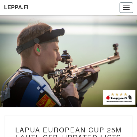
LEPPA.FI
Toggl
navig
LAPUA
LAPUA EUROPEAN CUP 25M
EUROPEAN
CUP
LAHTI. CFP. UPDATED LISTS