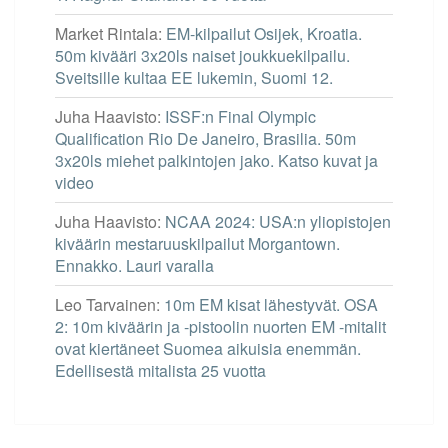
Market Rintala
:
EM-kilpailut Osijek, Kroatia.
50m kivääri 3x20ls naiset joukkuekilpailu.
Sveitsille kultaa EE lukemin, Suomi 12.
Juha Haavisto
:
ISSF:n Final Olympic
Qualification Rio De Janeiro, Brasilia. 50m
3x20ls miehet palkintojen jako. Katso kuvat ja
video
Juha Haavisto
:
NCAA 2024: USA:n yliopistojen
kiväärin mestaruuskilpailut Morgantown.
Ennakko. Lauri varalla
Leo Tarvainen
:
10m EM kisat lähestyvät. OSA
2: 10m kiväärin ja -pistoolin nuorten EM -mitalit
ovat kiertäneet Suomea aikuisia enemmän.
Edellisestä mitalista 25 vuotta