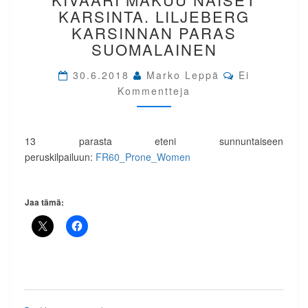
300M
KARSINTA. LILJEBERG
KIVÄÄRI
KARSINNAN PARAS
MAKUU
SUOMALAINEN
NAISET
KARSINTA.
Comments
30.6.2018
Marko Leppä
Ei
LILJEBERG
Kommentteja
KARSINNAN
PARAS
SUOMALAINEN
13 parasta eteni sunnuntaiseen
peruskilpailuun:
FR60_Prone_Women
Jaa tämä: