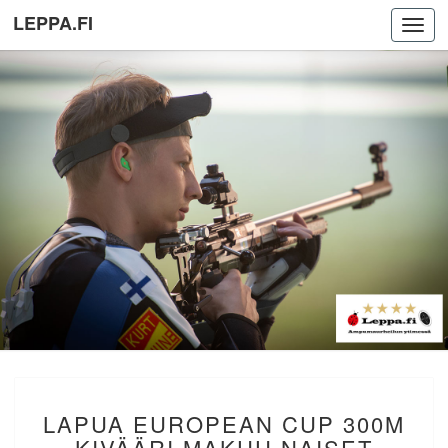
LEPPA.FI
Toggl
navig
LAPUA
LAPUA EUROPEAN CUP 300M
EUROPEAN
CUP
KIVÄÄRI MAKUU NAISET