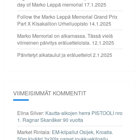
day of Marko Leppä memorial
17.1.2025
Follow the Marko Leppä Memorial Grand Prix
Part X Kisakallion Urheiluopisto
14.1.2025
Marko Memorial on alkamassa. Tässä vielä
viimeinen päivitys eräluetteloista.
12.1.2025
Päivitetyt aikataulut ja eräluettelot
2.1.2025
VIIMEISIMMÄT KOMMENTIT
Elina Silver
:
Kautta-aikojen herra PISTOOLI nro
1. Ragnar Skanåker 90 vuotta
Market Rintala
:
EM-kilpailut Osijek, Kroatia.
50m kivääri 3x20ls naiset joukkuekilpailu.