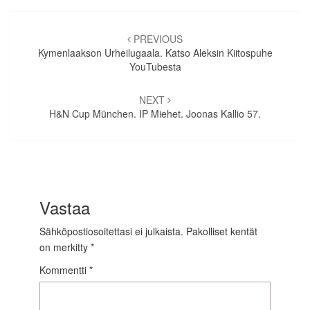
Artikkelien
selaus
PREVIOUS
Kymenlaakson Urheilugaala. Katso Aleksin Kiitospuhe
YouTubesta
NEXT
H&N Cup München. IP Miehet. Joonas Kallio 57.
Vastaa
Sähköpostiosoitettasi ei julkaista.
Pakolliset kentät
on merkitty
*
Kommentti
*