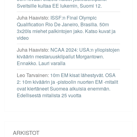
Sveitsille kultaa EE lukemin, Suomi 12.
Juha Haavisto
:
ISSF:n Final Olympic
Qualification Rio De Janeiro, Brasilia. 50m
3x20ls miehet palkintojen jako. Katso kuvat ja
video
Juha Haavisto
:
NCAA 2024: USA:n yliopistojen
kiväärin mestaruuskilpailut Morgantown.
Ennakko. Lauri varalla
Leo Tarvainen
:
10m EM kisat lähestyvät. OSA
2: 10m kiväärin ja -pistoolin nuorten EM -mitalit
ovat kiertäneet Suomea aikuisia enemmän.
Edellisestä mitalista 25 vuotta
ARKISTOT