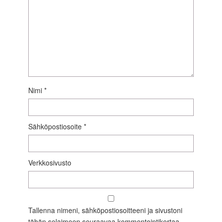
Nimi
*
Sähköpostiosoite
*
Verkkosivusto
Tallenna nimeni, sähköpostiosoitteeni ja sivustoni
tähän selaimeen seuraavaa kommentointikertaa