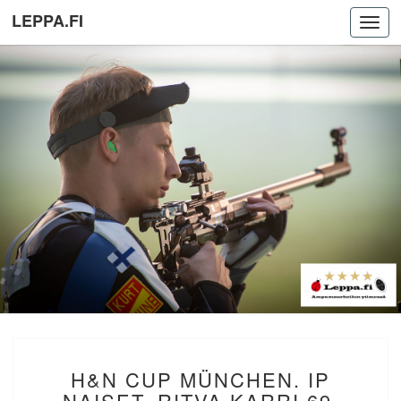
LEPPA.FI
Toggl
navig
H&N
H&N CUP MÜNCHEN. IP
CUP
MÜNCHEN.
NAISET. RITVA KARRI 69.