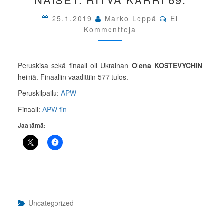
IP
Comments
NAISET.
25.1.2019
Marko Leppä
Ei
RITVA
Kommentteja
KARRI
69.
Peruskisa sekä finaali oli Ukrainan
Olena KOSTEVYCHIN
heiniä. Finaaliin vaadittiin 577 tulos.
Peruskilpailu:
APW
Finaali:
APW fin
Jaa tämä:
Uncategorized