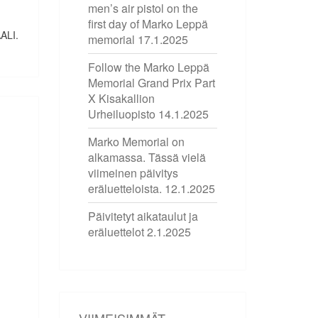
men’s air pistol on the
first day of Marko Leppä
AALI.
memorial
17.1.2025
Follow the Marko Leppä
Memorial Grand Prix Part
X Kisakallion
Urheiluopisto
14.1.2025
Marko Memorial on
alkamassa. Tässä vielä
viimeinen päivitys
eräluetteloista.
12.1.2025
Päivitetyt aikataulut ja
eräluettelot
2.1.2025
VIIMEISIMMÄT