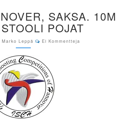
I.S.C.H.
ANNOVER, SAKSA. 10M
HANNOVER,
SAKSA.
ISTOOLI POJAT
10M
ILMAPISTOOLI
POJAT
Comments
Marko Leppä
Ei Kommentteja