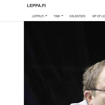
LEPPA.FI
LEPPA.FI
TIIMI
KALENTERI
GP OF LE