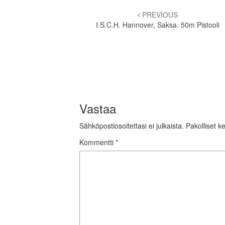
Artikkelien
selaus
PREVIOUS
I.S.C.H. Hannover, Saksa. 50m Pistooli
Vastaa
Sähköpostiosoitettasi ei julkaista.
Pakolliset k
Kommentti
*