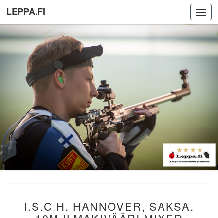
LEPPA.FI
Toggl
navig
I.S.C.H.
I.S.C.H. HANNOVER, SAKSA.
HANNOVER,
SAKSA.
10M ILMAKIVÄÄRI MIXED