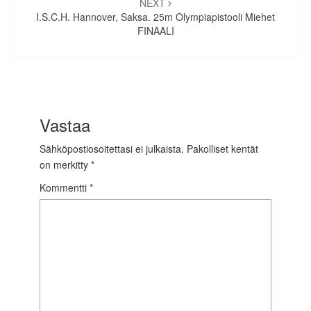
NEXT
I.S.C.H. Hannover, Saksa. 25m Olympiapistooli Miehet
FINAALI
Vastaa
Sähköpostiosoitettasi ei julkaista.
Pakolliset kentät
on merkitty
*
Kommentti
*