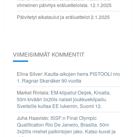
viimeinen päivitys eräluetteloista.
12.1.2025
Päivitetyt aikataulut ja eräluettelot
2.1.2025
VIIMEISIMMÄT KOMMENTIT
Elina Silver
:
Kautta-aikojen herra PISTOOLI nro
1. Ragnar Skanåker 90 vuotta
Market Rintala
:
EM-kilpailut Osijek, Kroatia.
50m kivääri 3x20ls naiset joukkuekilpailu.
Sveitsille kultaa EE lukemin, Suomi 12.
Juha Haavisto
:
ISSF:n Final Olympic
Qualification Rio De Janeiro, Brasilia. 50m
3x20ls miehet palkintojen jako. Katso kuvat ja