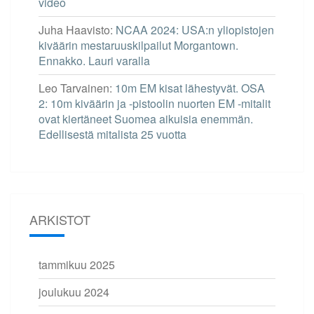
video
Juha Haavisto
:
NCAA 2024: USA:n yliopistojen
kiväärin mestaruuskilpailut Morgantown.
Ennakko. Lauri varalla
Leo Tarvainen
:
10m EM kisat lähestyvät. OSA
2: 10m kiväärin ja -pistoolin nuorten EM -mitalit
ovat kiertäneet Suomea aikuisia enemmän.
Edellisestä mitalista 25 vuotta
ARKISTOT
tammikuu 2025
joulukuu 2024