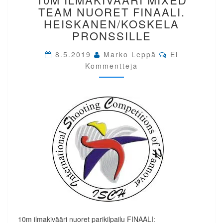
10M
TEAM NUORET FINAALI.
ILMAKIVÄÄRI
HEISKANEN/KOSKELA
MIXED
PRONSSILLE
TEAM
NUORET
Comments
8.5.2019
Marko Leppä
Ei
FINAALI.
Kommentteja
HEISKANEN/KOSKELA
PRONSSILLE
10m ilmakivääri nuoret parikilpailu FINAALI: