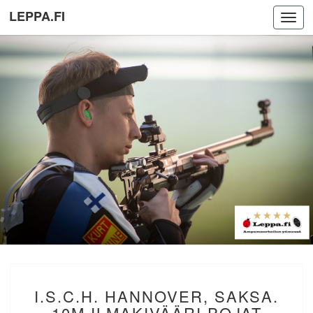
LEPPA.FI
Toggl
navig
I.S.C.H.
I.S.C.H. HANNOVER, SAKSA.
HANNOVER,
SAKSA.
10M ILMAKIVÄÄRI POJAT