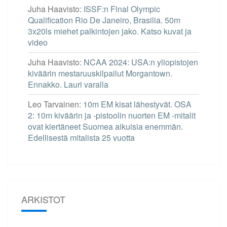
Juha Haavisto
:
ISSF:n Final Olympic
Qualification Rio De Janeiro, Brasilia. 50m
3x20ls miehet palkintojen jako. Katso kuvat ja
video
Juha Haavisto
:
NCAA 2024: USA:n yliopistojen
kiväärin mestaruuskilpailut Morgantown.
Ennakko. Lauri varalla
Leo Tarvainen
:
10m EM kisat lähestyvät. OSA
2: 10m kiväärin ja -pistoolin nuorten EM -mitalit
ovat kiertäneet Suomea aikuisia enemmän.
Edellisestä mitalista 25 vuotta
ARKISTOT