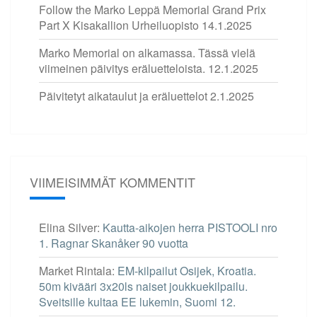
Follow the Marko Leppä Memorial Grand Prix
Part X Kisakallion Urheiluopisto
14.1.2025
Marko Memorial on alkamassa. Tässä vielä
viimeinen päivitys eräluetteloista.
12.1.2025
Päivitetyt aikataulut ja eräluettelot
2.1.2025
VIIMEISIMMÄT KOMMENTIT
Elina Silver
:
Kautta-aikojen herra PISTOOLI nro
1. Ragnar Skanåker 90 vuotta
Market Rintala
:
EM-kilpailut Osijek, Kroatia.
50m kivääri 3x20ls naiset joukkuekilpailu.
Sveitsille kultaa EE lukemin, Suomi 12.