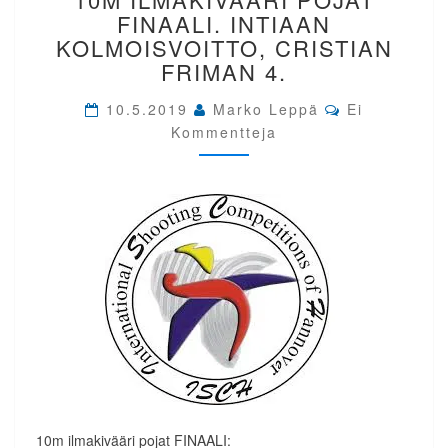
10M
FINAALI. INTIAAN
ILMAKIVÄÄRI
KOLMOISVOITTO, CRISTIAN
POJAT
FRIMAN 4.
FINAALI.
INTIAAN
Comments
10.5.2019
Marko Leppä
Ei
KOLMOISVOITTO,
Kommentteja
CRISTIAN
FRIMAN
4.
10m ilmakivääri pojat FINAALI: