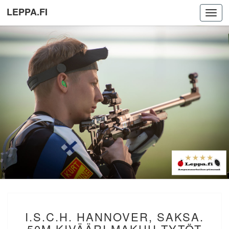
LEPPA.FI
Toggl
navig
I.S.C.H.
I.S.C.H. HANNOVER, SAKSA.
HANNOVER,
SAKSA.
50M KIVÄÄRI MAKUU TYTÖT