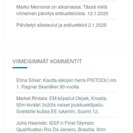
Marko Memorial on alkamassa. Tässä vielä
viimeinen päivitys eräluetteloista.
12.1.2025
Päivitetyt aikataulut ja eräluettelot
2.1.2025
VIIMEISIMMÄT KOMMENTIT
Elina Silver
:
Kautta-aikojen herra PISTOOLI nro
1. Ragnar Skanåker 90 vuotta
Market Rintala
:
EM-kilpailut Osijek, Kroatia.
50m kivääri 3x20ls naiset joukkuekilpailu.
Sveitsille kultaa EE lukemin, Suomi 12.
Juha Haavisto
:
ISSF:n Final Olympic
Qualification Rio De Janeiro, Brasilia. 50m