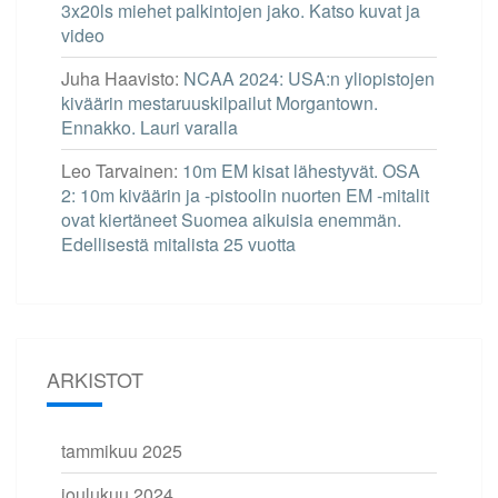
3x20ls miehet palkintojen jako. Katso kuvat ja
video
Juha Haavisto
:
NCAA 2024: USA:n yliopistojen
kiväärin mestaruuskilpailut Morgantown.
Ennakko. Lauri varalla
Leo Tarvainen
:
10m EM kisat lähestyvät. OSA
2: 10m kiväärin ja -pistoolin nuorten EM -mitalit
ovat kiertäneet Suomea aikuisia enemmän.
Edellisestä mitalista 25 vuotta
ARKISTOT
tammikuu 2025
joulukuu 2024