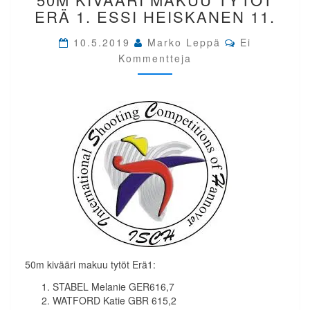
50M
ERÄ 1. ESSI HEISKANEN 11.
KIVÄÄRI
MAKUU
Comments
10.5.2019
Marko Leppä
Ei
TYTÖT
Kommentteja
ERÄ
1.
ESSI
HEISKANEN
11.
50m kivääri makuu tytöt Erä1:
STABEL Melanie GER616,7
WATFORD Katie GBR 615,2