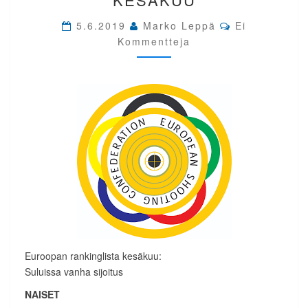
KESÄKUU
Comments
5.6.2019
Marko Leppä
Ei
Kommentteja
Euroopan rankinglista kesäkuu:
Suluissa vanha sijoitus
NAISET