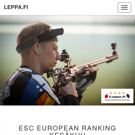
LEPPA.FI
Toggl
navig
ESC
ESC EUROPEAN RANKING
EUROPEAN
RANKING
KESÄKUU