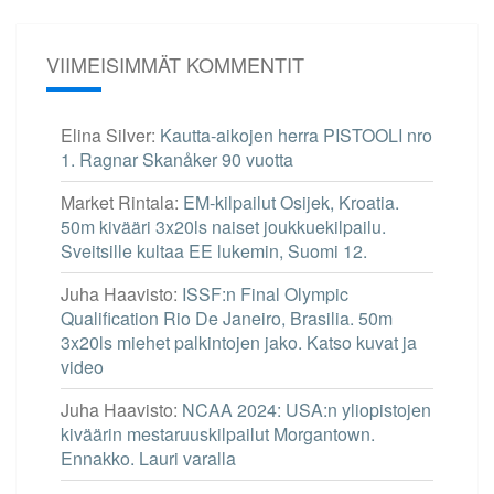
VIIMEISIMMÄT KOMMENTIT
Elina Silver
:
Kautta-aikojen herra PISTOOLI nro
1. Ragnar Skanåker 90 vuotta
Market Rintala
:
EM-kilpailut Osijek, Kroatia.
50m kivääri 3x20ls naiset joukkuekilpailu.
Sveitsille kultaa EE lukemin, Suomi 12.
Juha Haavisto
:
ISSF:n Final Olympic
Qualification Rio De Janeiro, Brasilia. 50m
3x20ls miehet palkintojen jako. Katso kuvat ja
video
Juha Haavisto
:
NCAA 2024: USA:n yliopistojen
kiväärin mestaruuskilpailut Morgantown.
Ennakko. Lauri varalla