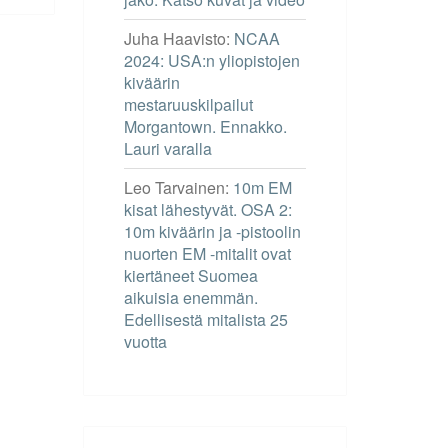
Juha Haavisto
:
NCAA
2024: USA:n yliopistojen
kiväärin
mestaruuskilpailut
Morgantown. Ennakko.
Lauri varalla
Leo Tarvainen
:
10m EM
kisat lähestyvät. OSA 2:
10m kiväärin ja -pistoolin
nuorten EM -mitalit ovat
kiertäneet Suomea
aikuisia enemmän.
Edellisestä mitalista 25
vuotta