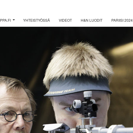
PPA.FI
YHTEISTYÖSSÄ
VIDEOT
H&N LUODIT
PARIISI 2024