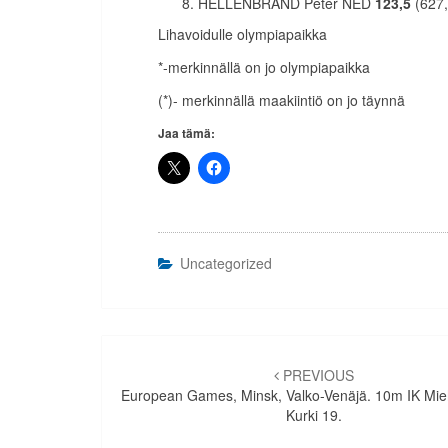
HELLENBRAND Peter NED
123,5
(627,
Lihavoidulle olympiapaikka
*-merkinnällä on jo olympiapaikka
(*)- merkinnällä maakiintiö on jo täynnä
Jaa tämä:
Uncategorized
Artikkelien
selaus
PREVIOUS
European Games, Minsk, Valko-Venäjä. 10m IK Mie
Kurki 19.