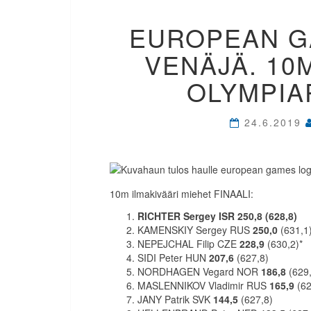
EUROPEAN GA
VENÄJÄ. 10M
OLYMPIAP
24.6.2019
10m ilmakivääri miehet FINAALI:
RICHTER Sergey ISR 250,8 (628,8)
KAMENSKIY Sergey RUS
250,0
(631,1
NEPEJCHAL Filip CZE
228,9
(630,2)*
SIDI Peter HUN
207,6
(627,8)
NORDHAGEN Vegard NOR
186,8
(629
MASLENNIKOV Vladimir RUS
165,9
(62
JANY Patrik SVK
144,5
(627,8)