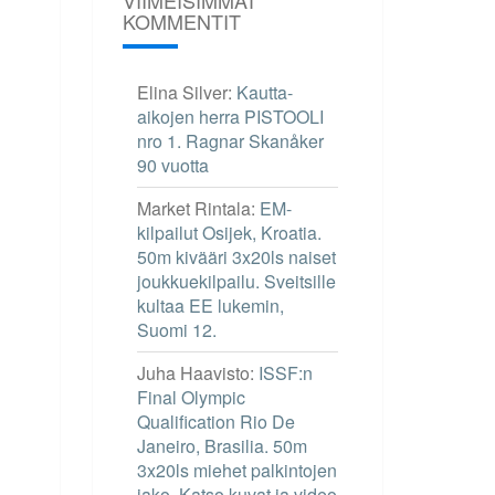
KOMMENTIT
Elina Silver
:
Kautta-
aikojen herra PISTOOLI
nro 1. Ragnar Skanåker
90 vuotta
Market Rintala
:
EM-
kilpailut Osijek, Kroatia.
50m kivääri 3x20ls naiset
joukkuekilpailu. Sveitsille
kultaa EE lukemin,
Suomi 12.
Juha Haavisto
:
ISSF:n
Final Olympic
Qualification Rio De
Janeiro, Brasilia. 50m
3x20ls miehet palkintojen
jako. Katso kuvat ja video