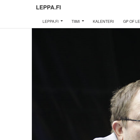
LEPPA.FI
LEPPA.FI
TIIMI
KALENTERI
GP OF LE