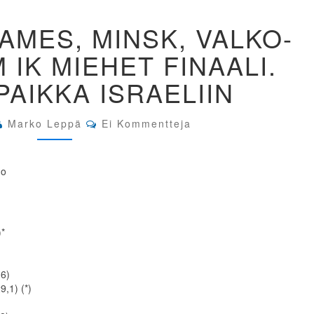
EUROPEAN
MES, MINSK, VALKO-
GAMES,
MINSK,
 IK MIEHET FINAALI.
VALKO-
VENÄJÄ.
AIKKA ISRAELIIN
10M
IK
MIEHET
Comments
Marko Leppä
Ei Kommentteja
FINAALI.
OLYMPIAPAIKKA
ISRAELIIN
)*
,6)
9,1) (*)