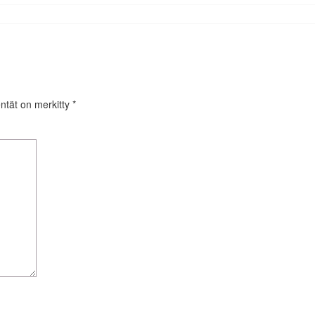
entät on merkitty
*