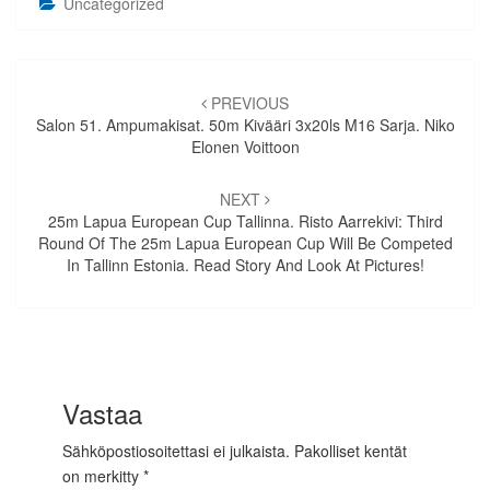
Uncategorized
Artikkelien
selaus
PREVIOUS
Salon 51. Ampumakisat. 50m Kivääri 3x20ls M16 Sarja. Niko
Elonen Voittoon
NEXT
25m Lapua European Cup Tallinna. Risto Aarrekivi: Third
Round Of The 25m Lapua European Cup Will Be Competed
In Tallinn Estonia. Read Story And Look At Pictures!
Vastaa
Sähköpostiosoitettasi ei julkaista.
Pakolliset kentät
on merkitty
*