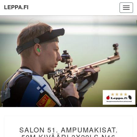
LEPPA.FI
Toggl
navig
SALON
SALON 51. AMPUMAKISAT.
51.
AMPUMAKISAT.
50M KIVÄÄRI 3X20LS N16