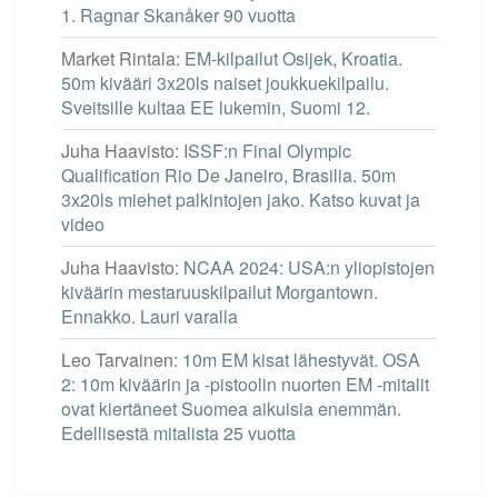
1. Ragnar Skanåker 90 vuotta
Market Rintala
:
EM-kilpailut Osijek, Kroatia.
50m kivääri 3x20ls naiset joukkuekilpailu.
Sveitsille kultaa EE lukemin, Suomi 12.
Juha Haavisto
:
ISSF:n Final Olympic
Qualification Rio De Janeiro, Brasilia. 50m
3x20ls miehet palkintojen jako. Katso kuvat ja
video
Juha Haavisto
:
NCAA 2024: USA:n yliopistojen
kiväärin mestaruuskilpailut Morgantown.
Ennakko. Lauri varalla
Leo Tarvainen
:
10m EM kisat lähestyvät. OSA
2: 10m kiväärin ja -pistoolin nuorten EM -mitalit
ovat kiertäneet Suomea aikuisia enemmän.
Edellisestä mitalista 25 vuotta