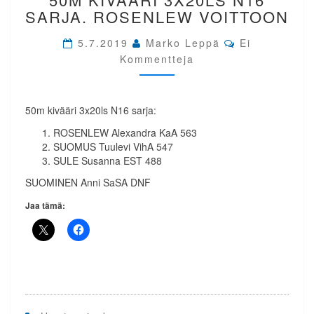
50M
SARJA. ROSENLEW VOITTOON
KIVÄÄRI
3X20LS
Comments
5.7.2019
Marko Leppä
Ei
N16
Kommentteja
SARJA.
ROSENLEW
VOITTOON
50m kivääri 3x20ls N16 sarja:
ROSENLEW Alexandra KaA 563
SUOMUS Tuulevi VihA 547
SULE Susanna EST 488
SUOMINEN Anni SaSA DNF
Jaa tämä: