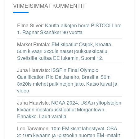
VIIMEISIMMÄT KOMMENTIT
Elina Silver
:
Kautta-aikojen herra PISTOOLI nro
1. Ragnar Skanåker 90 vuotta
Market Rintala
:
EM-kilpailut Osijek, Kroatia.
50m kivääri 3x20ls naiset joukkuekilpailu.
Sveitsille kultaa EE lukemin, Suomi 12.
Juha Haavisto
:
ISSF:n Final Olympic
Qualification Rio De Janeiro, Brasilia. 50m
3x20ls miehet palkintojen jako. Katso kuvat ja
video
Juha Haavisto
:
NCAA 2024: USA:n yliopistojen
kiväärin mestaruuskilpailut Morgantown.
Ennakko. Lauri varalla
Leo Tarvainen
:
10m EM kisat lähestyvät. OSA
2: 10m kiväärin ja -pistoolin nuorten EM -mitalit