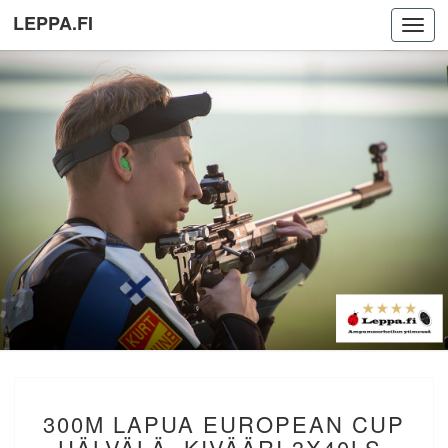
LEPPA.FI
Toggl
navig
300M
300M LAPUA EUROPEAN CUP
LAPUA
EUROPEAN
HÄLVÄLÄ. KIVÄÄRI 3X40LS.