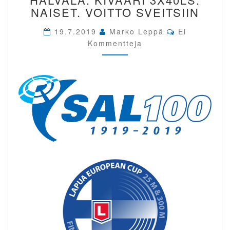
CUP
NAISET. VOITTO SVEITSIIN
HÄLVÄLÄ.
KIVÄÄRI
Comments
19.7.2019
Marko Leppä
Ei
3X40LS.
Kommentteja
NAISET.
VOITTO
SVEITSIIN