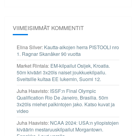
VIIMEISIMMÄT KOMMENTIT
Elina Silver
:
Kautta-aikojen herra PISTOOLI nro
1. Ragnar Skanåker 90 vuotta
Market Rintala
:
EM-kilpailut Osijek, Kroatia.
50m kivääri 3x20ls naiset joukkuekilpailu.
Sveitsille kultaa EE lukemin, Suomi 12.
Juha Haavisto
:
ISSF:n Final Olympic
Qualification Rio De Janeiro, Brasilia. 50m
3x20ls miehet palkintojen jako. Katso kuvat ja
video
Juha Haavisto
:
NCAA 2024: USA:n yliopistojen
kiväärin mestaruuskilpailut Morgantown.