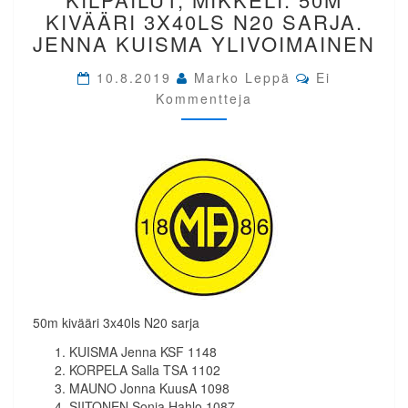
SM-
KIVÄÄRI 3X40LS N20 SARJA.
KILPAILUT,
JENNA KUISMA YLIVOIMAINEN
MIKKELI.
50M
Comments
10.8.2019
Marko Leppä
Ei
KIVÄÄRI
Kommentteja
3X40LS
N20
SARJA.
JENNA
KUISMA
YLIVOIMAINEN
50m kivääri 3x40ls N20 sarja
KUISMA Jenna KSF 1148
KORPELA Salla TSA 1102
MAUNO Jonna KuusA 1098
SIITONEN Sonja Hahlo 1087