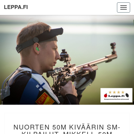
LEPPA.FI
Toggl
navig
NUORTEN
NUORTEN 50M KIVÄÄRIN SM-
50M
KIVÄÄRIN
KILPAILUT, MIKKELI. 50M