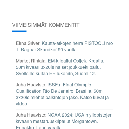
VIIMEISIMMÄT KOMMENTIT
Elina Silver
:
Kautta-aikojen herra PISTOOLI nro
1. Ragnar Skanåker 90 vuotta
Market Rintala
:
EM-kilpailut Osijek, Kroatia.
50m kivääri 3x20ls naiset joukkuekilpailu.
Sveitsille kultaa EE lukemin, Suomi 12.
Juha Haavisto
:
ISSF:n Final Olympic
Qualification Rio De Janeiro, Brasilia. 50m
3x20ls miehet palkintojen jako. Katso kuvat ja
video
Juha Haavisto
:
NCAA 2024: USA:n yliopistojen
kiväärin mestaruuskilpailut Morgantown.
Ennakko. Lauri varalla