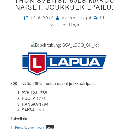
CUP
NAISET. JOUKKUEKILPAILU.
THUN
SVEITSI.
Comments
16.8.2019
Marko Leppä
Ei
60LS
Kommentteja
MAKUU
NAISET.
JOUKKUEKILPAILU.
300m kivääri 60ls makuu naiset joukkuekilpailu:
SVEITSI 1788
PUOLA 1771
RANSKA 1764
SAKSA 1761
Tuloslista:
41-Prone-Women-Team
Lataa