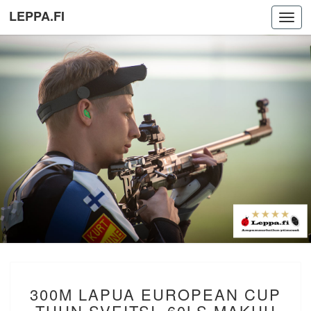
LEPPA.FI
Toggl
navig
300M
300M LAPUA EUROPEAN CUP
LAPUA
EUROPEAN
THUN SVEITSI. 60LS MAKUU