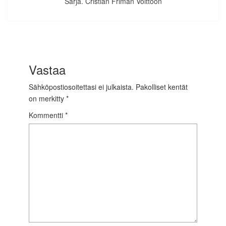
Sarja. Cristian Friman Voittoon
Vastaa
Sähköpostiosoitettasi ei julkaista.
Pakolliset kentät
on merkitty
*
Kommentti
*