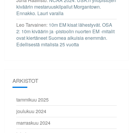
Juha Haavisto
:
NCAA 2024: USA:n yliopistojen
kiväärin mestaruuskilpailut Morgantown.
Ennakko. Lauri varalla
Leo Tarvainen
:
10m EM kisat lähestyvät. OSA
2: 10m kiväärin ja -pistoolin nuorten EM -mitalit
ovat kiertäneet Suomea aikuisia enemmän.
Edellisestä mitalista 25 vuotta
ARKISTOT
tammikuu 2025
joulukuu 2024
marraskuu 2024