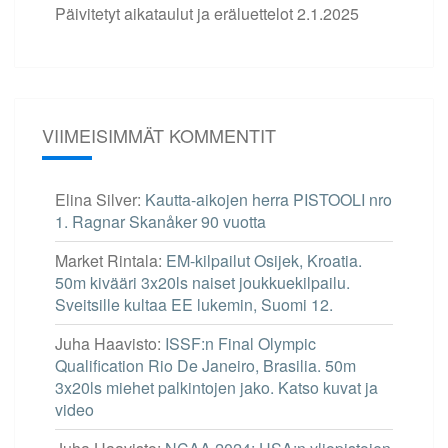
Päivitetyt aikataulut ja eräluettelot
2.1.2025
VIIMEISIMMÄT KOMMENTIT
Elina Silver
:
Kautta-aikojen herra PISTOOLI nro
1. Ragnar Skanåker 90 vuotta
Market Rintala
:
EM-kilpailut Osijek, Kroatia.
50m kivääri 3x20ls naiset joukkuekilpailu.
Sveitsille kultaa EE lukemin, Suomi 12.
Juha Haavisto
:
ISSF:n Final Olympic
Qualification Rio De Janeiro, Brasilia. 50m
3x20ls miehet palkintojen jako. Katso kuvat ja
video