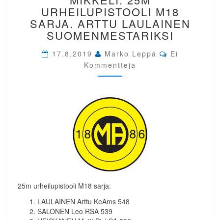
SM-
URHEILUPISTOOLI M18
KILPAILUT
SARJA. ARTTU LAULAINEN
MIKKELI.
SUOMENMESTARIKSI
25M
URHEILUPISTOOLI
Comments
17.8.2019
Marko Leppä
Ei
M18
Kommentteja
SARJA.
ARTTU
LAULAINEN
SUOMENMESTARIKSI
25m urheilupistooli M18 sarja:
LAULAINEN Arttu KeAms 548
SALONEN Leo RSA 539