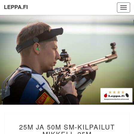
LEPPA.FI
Toggl
navig
25M
25M JA 50M SM-KILPAILUT
JA
50M
MIKKELI. 25M