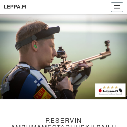
LEPPA.FI
Toggl
navig
RESERVIN
RESERVIN
AMPUMAMESTARUUSKILPA
HOLLOLA.
AMPUMAMESTARUUSKILPAILU