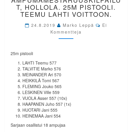
25M
T, HOLLOLA. 25M PISTOOLI.
PISTOOLI.
TEEMU LAHTI VOITTOON.
TEEMU
LAHTI
Comments
24.8.2019
Marko Leppä
Ei
VOITTOON.
Kommentteja
25m pistooli
LAHTI Teemu 577
TALVITIE Marko 576
MEINANDER Ari 570
HEIKKILÄ Tomi 567
FLEMING Jouko 565
LESKINEN Ville 559
VUOLA Asser 557 (10x)
HAAPANEN Juho 557 (1x)
HUOTARI Jani 555
HEINEMAA Jani 554
Sarjaan osallistui 18 ampujaa