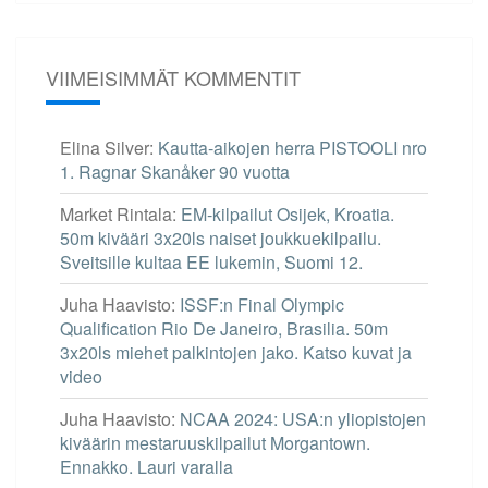
VIIMEISIMMÄT KOMMENTIT
Elina Silver
:
Kautta-aikojen herra PISTOOLI nro
1. Ragnar Skanåker 90 vuotta
Market Rintala
:
EM-kilpailut Osijek, Kroatia.
50m kivääri 3x20ls naiset joukkuekilpailu.
Sveitsille kultaa EE lukemin, Suomi 12.
Juha Haavisto
:
ISSF:n Final Olympic
Qualification Rio De Janeiro, Brasilia. 50m
3x20ls miehet palkintojen jako. Katso kuvat ja
video
Juha Haavisto
:
NCAA 2024: USA:n yliopistojen
kiväärin mestaruuskilpailut Morgantown.
Ennakko. Lauri varalla