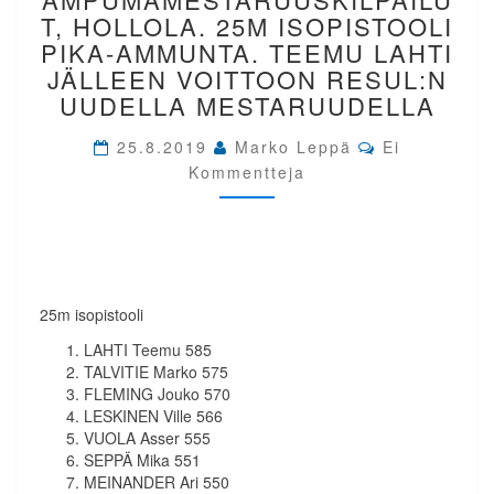
25M
T, HOLLOLA. 25M ISOPISTOOLI
ISOPISTOOLI
PIKA-AMMUNTA. TEEMU LAHTI
PIKA-
JÄLLEEN VOITTOON RESUL:N
AMMUNTA.
UUDELLA MESTARUUDELLA
TEEMU
LAHTI
Comments
25.8.2019
Marko Leppä
JÄLLEEN
Ei
VOITTOON
Kommentteja
RESUL:N
UUDELLA
MESTARUUDELLA
25m isopistooli
LAHTI Teemu 585
TALVITIE Marko 575
FLEMING Jouko 570
LESKINEN Ville 566
VUOLA Asser 555
SEPPÄ Mika 551
MEINANDER Ari 550