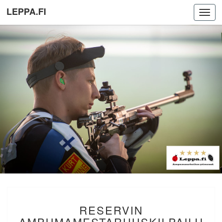
LEPPA.FI
Toggl
navig
RESERVIN
RESERVIN
AMPUMAMESTARUUSKILPA
HOLLOLA.
AMPUMAMESTARUUSKILPAILU