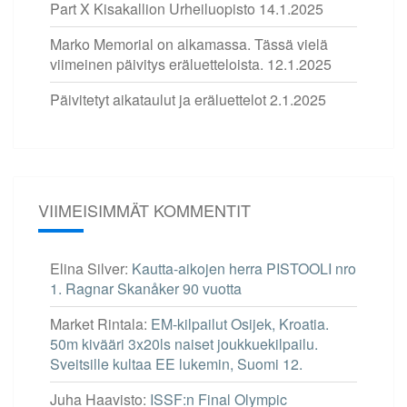
Part X Kisakallion Urheiluopisto
14.1.2025
Marko Memorial on alkamassa. Tässä vielä
viimeinen päivitys eräluetteloista.
12.1.2025
Päivitetyt aikataulut ja eräluettelot
2.1.2025
VIIMEISIMMÄT KOMMENTIT
Elina Silver
:
Kautta-aikojen herra PISTOOLI nro
1. Ragnar Skanåker 90 vuotta
Market Rintala
:
EM-kilpailut Osijek, Kroatia.
50m kivääri 3x20ls naiset joukkuekilpailu.
Sveitsille kultaa EE lukemin, Suomi 12.
Juha Haavisto
:
ISSF:n Final Olympic