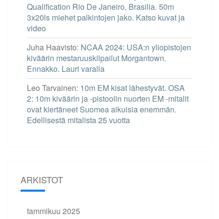
Qualification Rio De Janeiro, Brasilia. 50m
3x20ls miehet palkintojen jako. Katso kuvat ja
video
Juha Haavisto
:
NCAA 2024: USA:n yliopistojen
kiväärin mestaruuskilpailut Morgantown.
Ennakko. Lauri varalla
Leo Tarvainen
:
10m EM kisat lähestyvät. OSA
2: 10m kiväärin ja -pistoolin nuorten EM -mitalit
ovat kiertäneet Suomea aikuisia enemmän.
Edellisestä mitalista 25 vuotta
ARKISTOT
tammikuu 2025