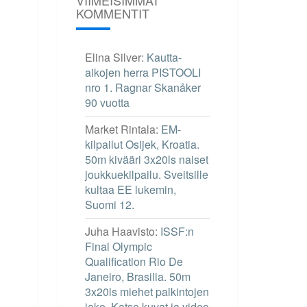
KOMMENTIT
Elina Silver
:
Kautta-
aikojen herra PISTOOLI
nro 1. Ragnar Skanåker
90 vuotta
Market Rintala
:
EM-
kilpailut Osijek, Kroatia.
50m kivääri 3x20ls naiset
joukkuekilpailu. Sveitsille
kultaa EE lukemin,
Suomi 12.
Juha Haavisto
:
ISSF:n
Final Olympic
Qualification Rio De
Janeiro, Brasilia. 50m
3x20ls miehet palkintojen
jako. Katso kuvat ja video