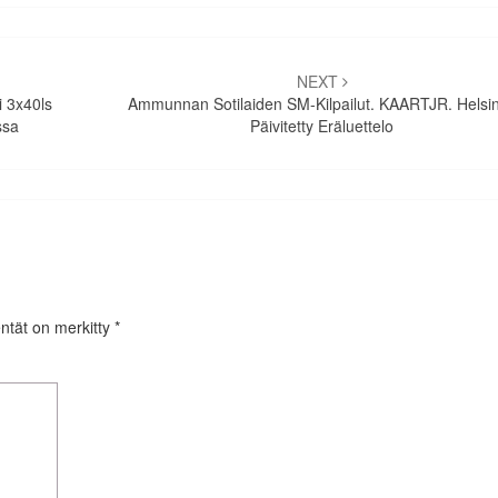
NEXT
i 3x40ls
Ammunnan Sotilaiden SM-Kilpailut. KAARTJR. Helsin
ssa
Päivitetty Eräluettelo
entät on merkitty
*