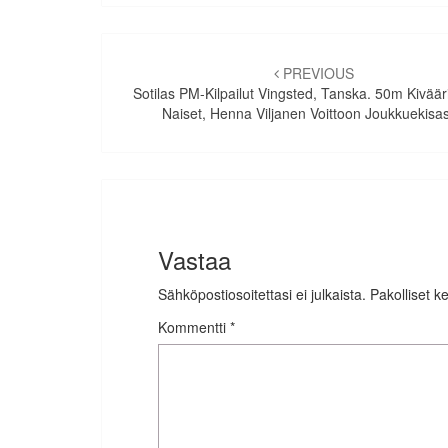
Artikkelien
selaus
PREVIOUS
Sotilas PM-Kilpailut Vingsted, Tanska. 50m Kiväär
Naiset, Henna Viljanen Voittoon Joukkuekisa
Vastaa
Sähköpostiosoitettasi ei julkaista.
Pakolliset k
Kommentti
*