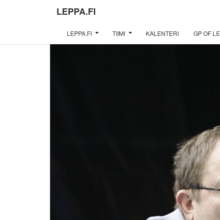
LEPPA.FI
LEPPA.FI
TIIMI
KALENTERI
GP OF LE