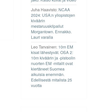
Juha Haavisto
:
NCAA
2024: USA:n yliopistojen
kiväärin
mestaruuskilpailut
Morgantown. Ennakko.
Lauri varalla
Leo Tarvainen
:
10m EM
kisat lähestyvät. OSA 2:
10m kiväärin ja -pistoolin
nuorten EM -mitalit ovat
kiertäneet Suomea
aikuisia enemmän.
Edellisestä mitalista 25
vuotta