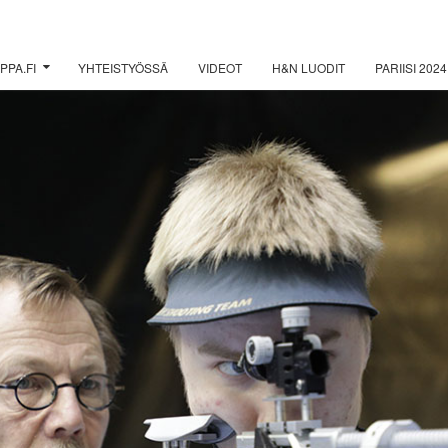
PPA.FI
YHTEISTYÖSSÄ
VIDEOT
H&N LUODIT
PARIISI 2024