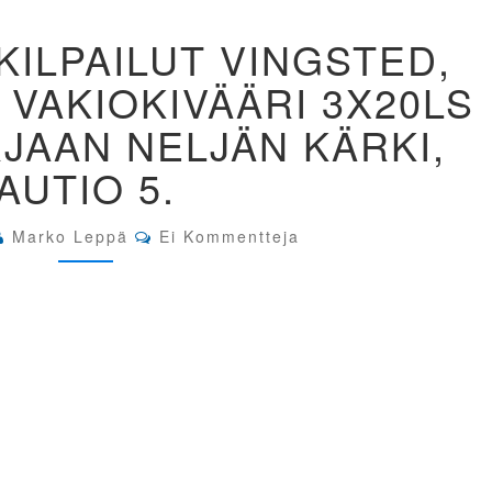
SOTILAS
KILPAILUT VINGSTED,
PM-
KILPAILUT
 VAKIOKIVÄÄRI 3X20LS
VINGSTED,
TANSKA.
JAAN NELJÄN KÄRKI,
300M
VAKIOKIVÄÄRI
AUTIO 5.
3X20LS
MIEHET.
NORJAAN
Comments
Marko Leppä
Ei Kommentteja
NELJÄN
KÄRKI,
AUTIO
5.