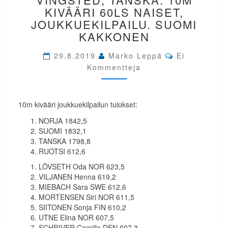
VINGSTED,
KIVÄÄRI 60LS NAISET,
TANSKA.
JOUKKUEKILPAILU. SUOMI
10M
KAKKONEN
KIVÄÄRI
60LS
Comments
29.8.2019
Marko Leppä
Ei
NAISET,
Kommentteja
JOUKKUEKILPAILU.
SUOMI
KAKKONEN
10m kivääri joukkuekilpailun tulokset:
NORJA 1842,5
SUOMI 1832,1
TANSKA 1798,8
RUOTSI 612,6
LÖVSETH Oda NOR 623,5
VILJANEN Henna 619,2
MIEBACH Sara SWE 612,6
MORTENSEN Siri NOR 611,5
SIITONEN Sonja FIN 610,2
UTNE Elina NOR 607,5
SCHRIVER Camilla DEN 607,3