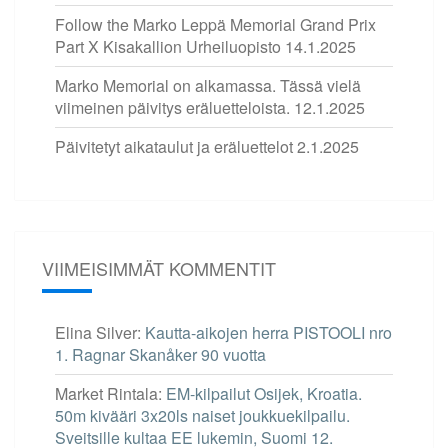
Follow the Marko Leppä Memorial Grand Prix
Part X Kisakallion Urheiluopisto
14.1.2025
Marko Memorial on alkamassa. Tässä vielä
viimeinen päivitys eräluetteloista.
12.1.2025
Päivitetyt aikataulut ja eräluettelot
2.1.2025
VIIMEISIMMÄT KOMMENTIT
Elina Silver
:
Kautta-aikojen herra PISTOOLI nro
1. Ragnar Skanåker 90 vuotta
Market Rintala
:
EM-kilpailut Osijek, Kroatia.
50m kivääri 3x20ls naiset joukkuekilpailu.
Sveitsille kultaa EE lukemin, Suomi 12.