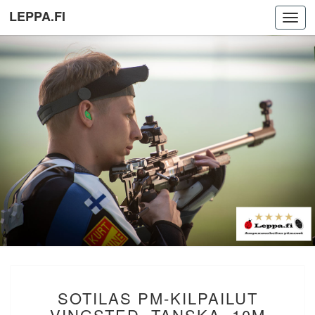
LEPPA.FI
Toggl
navig
SOTILAS
SOTILAS PM-KILPAILUT
PM-
KILPAILUT
VINGSTED, TANSKA. 10M