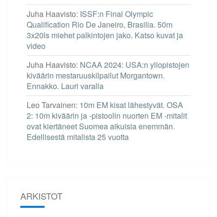
Juha Haavisto
:
ISSF:n Final Olympic
Qualification Rio De Janeiro, Brasilia. 50m
3x20ls miehet palkintojen jako. Katso kuvat ja
video
Juha Haavisto
:
NCAA 2024: USA:n yliopistojen
kiväärin mestaruuskilpailut Morgantown.
Ennakko. Lauri varalla
Leo Tarvainen
:
10m EM kisat lähestyvät. OSA
2: 10m kiväärin ja -pistoolin nuorten EM -mitalit
ovat kiertäneet Suomea aikuisia enemmän.
Edellisestä mitalista 25 vuotta
ARKISTOT