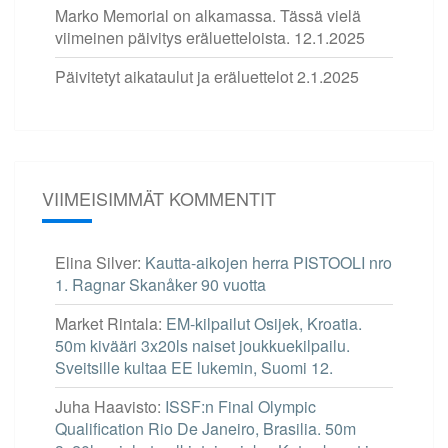
Marko Memorial on alkamassa. Tässä vielä
viimeinen päivitys eräluetteloista.
12.1.2025
Päivitetyt aikataulut ja eräluettelot
2.1.2025
VIIMEISIMMÄT KOMMENTIT
Elina Silver
:
Kautta-aikojen herra PISTOOLI nro
1. Ragnar Skanåker 90 vuotta
Market Rintala
:
EM-kilpailut Osijek, Kroatia.
50m kivääri 3x20ls naiset joukkuekilpailu.
Sveitsille kultaa EE lukemin, Suomi 12.
Juha Haavisto
:
ISSF:n Final Olympic
Qualification Rio De Janeiro, Brasilia. 50m