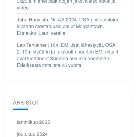
3x20ls miehet palkintojen jako. Katso kuvat ja
video
Juha Haavisto
:
NCAA 2024: USA:n yliopistojen
kiväärin mestaruuskilpailut Morgantown.
Ennakko. Lauri varalla
Leo Tarvainen
:
10m EM kisat lähestyvät. OSA
2: 10m kiväärin ja -pistoolin nuorten EM -mitalit
ovat kiertäneet Suomea aikuisia enemmän.
Edellisestä mitalista 25 vuotta
ARKISTOT
tammikuu 2025
joulukuu 2024