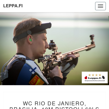
LEPPA.FI
Toggl
navig
WC
WC RIO DE JANIERO,
RIO
DE
BRASILIA. 10M PISTOOLI 60LS