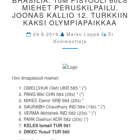
JANIERO,
MIEHET PERUSKILPAILU.
BRASILIA.
JOONAS KALLIO 12. TURKKIIN
10M
KAKSI OLYMPIAPAIKKAA
PISTOOLI
60LS
Comments
29.8.2019
Marko Leppä
Ei
MIEHET
Kommentteja
PERUSKILPAILU.
JOONAS
KALLIO
12.
TURKKIIN
KAKSI
10m ilmapistooli miehet:
OLYMPIAPAIKKAA
OMELCHUK Oleh UKR 585 * (*)
PANG Wei CHN 584 (29x) * (*)
MIKEC Damir SRB 584 (20x) *
SAURABH Chaudhary IND 584 (19x) * (*)
VERMA Abhishek IND 582 (23x) * (*)
PARK Daehun KOR 582 (20x) (*)
KELES Ismail TUR 581
DIKEC Yusuf TUR 580