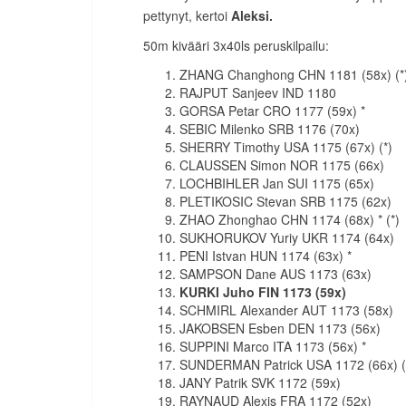
pettynyt, kertoi
Aleksi.
50m kivääri 3x40ls peruskilpailu:
ZHANG Changhong CHN 1181 (58x) (*
RAJPUT Sanjeev IND 1180
GORSA Petar CRO 1177 (59x) *
SEBIC Milenko SRB 1176 (70x)
SHERRY Timothy USA 1175 (67x) (*)
CLAUSSEN Simon NOR 1175 (66x)
LOCHBIHLER Jan SUI 1175 (65x)
PLETIKOSIC Stevan SRB 1175 (62x)
ZHAO Zhonghao CHN 1174 (68x) * (*)
SUKHORUKOV Yuriy UKR 1174 (64x)
PENI Istvan HUN 1174 (63x) *
SAMPSON Dane AUS 1173 (63x)
KURKI Juho FIN 1173 (59x)
SCHMIRL Alexander AUT 1173 (58x)
JAKOBSEN Esben DEN 1173 (56x)
SUPPINI Marco ITA 1173 (56x) *
SUNDERMAN Patrick USA 1172 (66x) (
JANY Patrik SVK 1172 (59x)
RAYNAUD Alexis FRA 1172 (52x)