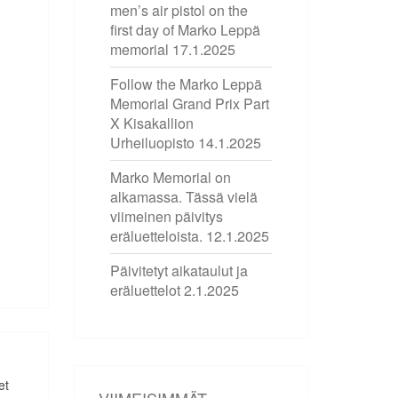
men’s air pistol on the
first day of Marko Leppä
memorial
17.1.2025
Follow the Marko Leppä
Memorial Grand Prix Part
X Kisakallion
Urheiluopisto
14.1.2025
Marko Memorial on
alkamassa. Tässä vielä
viimeinen päivitys
eräluetteloista.
12.1.2025
Päivitetyt aikataulut ja
eräluettelot
2.1.2025
et
VIIMEISIMMÄT