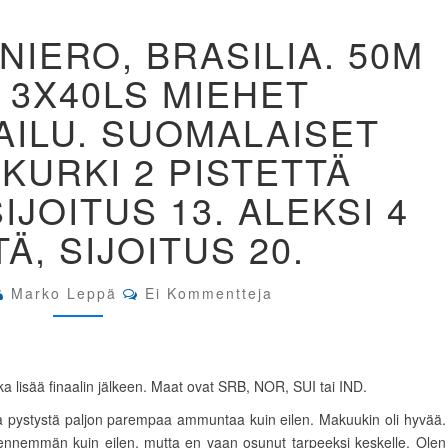
WC
NIERO, BRASILIA. 50M
RIO
DE
I 3X40LS MIEHET
JANIERO,
BRASILIA.
AILU. SUOMALAISET
50M
KIVÄÄRI
 KURKI 2 PISTETTÄ
3X40LS
MIEHET
IJOITUS 13. ALEKSI 4
PERUSKILPAILU.
SUOMALAISET
Ä, SIJOITUS 20.
LÄHELLÄ.
KURKI
2
Comments
Marko Leppä
Ei Kommentteja
PISTETTÄ
FINAALISTA
SIJOITUS
13.
ALEKSI
 lisää finaalin jälkeen. Maat ovat SRB, NOR, SUI tai IND.
4
ja pystystä paljon parempaa ammuntaa kuin eilen. Makuukin oli hyvää.
PISTETTÄ,
 ennemmän kuin eilen, mutta en vaan osunut tarpeeksi keskelle. Olen
SIJOITUS