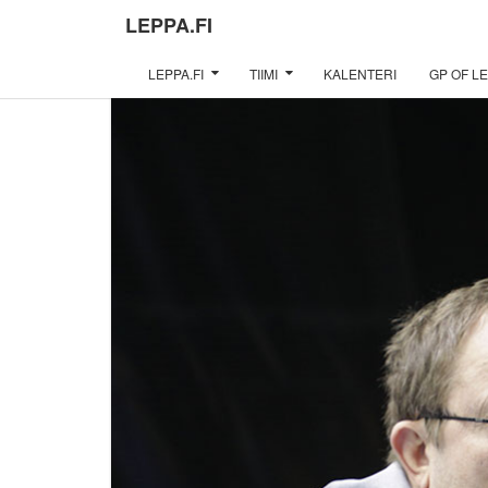
LEPPA.FI
LEPPA.FI
TIIMI
KALENTERI
GP OF LE