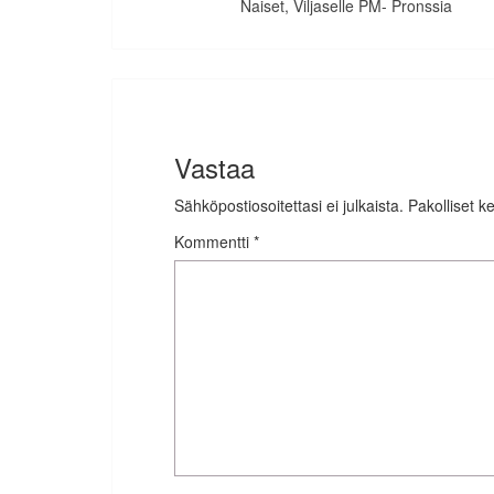
Naiset, Viljaselle PM- Pronssia
Vastaa
Sähköpostiosoitettasi ei julkaista.
Pakolliset k
Kommentti
*