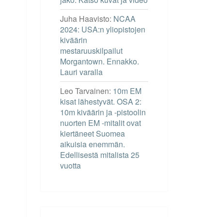
Juha Haavisto
:
NCAA
2024: USA:n yliopistojen
kiväärin
mestaruuskilpailut
Morgantown. Ennakko.
Lauri varalla
Leo Tarvainen
:
10m EM
kisat lähestyvät. OSA 2:
10m kiväärin ja -pistoolin
nuorten EM -mitalit ovat
kiertäneet Suomea
aikuisia enemmän.
Edellisestä mitalista 25
vuotta