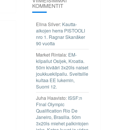
KOMMENTIT
Elina Silver
:
Kautta-
aikojen herra PISTOOLI
nro 1. Ragnar Skanåker
90 vuotta
Market Rintala
:
EM-
kilpailut Osijek, Kroatia.
50m kivääri 3x20ls naiset
joukkuekilpailu. Sveitsille
kultaa EE lukemin,
Suomi 12.
Juha Haavisto
:
ISSF:n
Final Olympic
Qualification Rio De
Janeiro, Brasilia. 50m
3x20ls miehet palkintojen
jako. Katso kuvat ja video