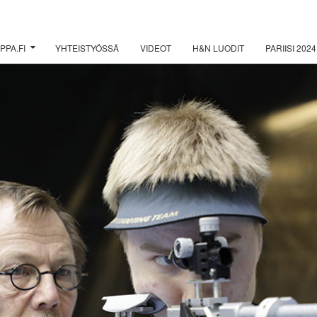
PPA.FI
YHTEISTYÖSSÄ
VIDEOT
H&N LUODIT
PARIISI 2024