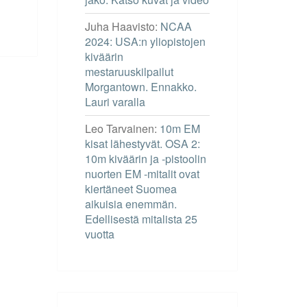
Juha Haavisto
:
NCAA
2024: USA:n yliopistojen
kiväärin
mestaruuskilpailut
Morgantown. Ennakko.
Lauri varalla
Leo Tarvainen
:
10m EM
kisat lähestyvät. OSA 2:
10m kiväärin ja -pistoolin
nuorten EM -mitalit ovat
kiertäneet Suomea
aikuisia enemmän.
Edellisestä mitalista 25
vuotta