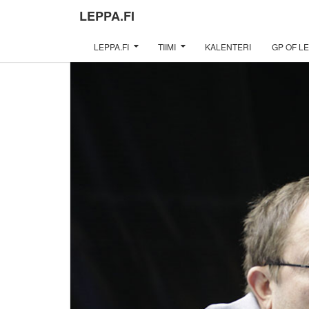
LEPPA.FI
LEPPA.FI
TIIMI
KALENTERI
GP OF LE