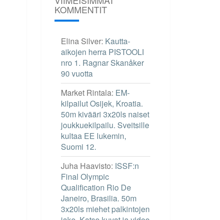
KOMMENTIT
Elina Silver
:
Kautta-
aikojen herra PISTOOLI
nro 1. Ragnar Skanåker
90 vuotta
Market Rintala
:
EM-
kilpailut Osijek, Kroatia.
50m kivääri 3x20ls naiset
joukkuekilpailu. Sveitsille
kultaa EE lukemin,
Suomi 12.
Juha Haavisto
:
ISSF:n
Final Olympic
Qualification Rio De
Janeiro, Brasilia. 50m
3x20ls miehet palkintojen
jako. Katso kuvat ja video