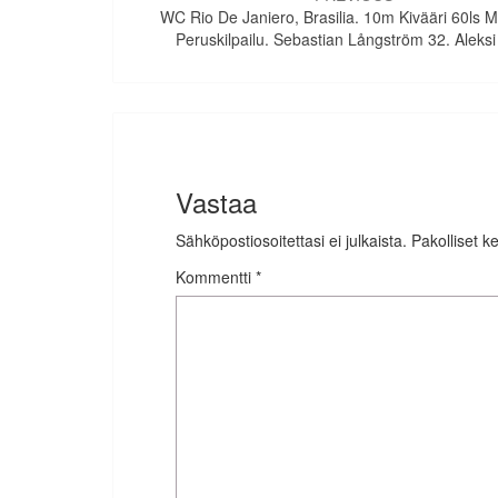
selaus
WC Rio De Janiero, Brasilia. 10m Kivääri 60ls M
Peruskilpailu. Sebastian Långström 32. Aleksi
Vastaa
Sähköpostiosoitettasi ei julkaista.
Pakolliset k
Kommentti
*