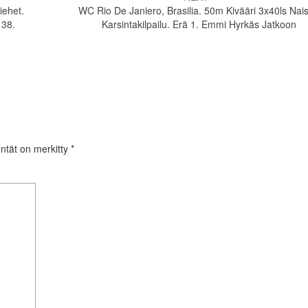
iehet.
WC Rio De Janiero, Brasilia. 50m Kivääri 3x40ls Nais
 38.
Karsintakilpailu. Erä 1. Emmi Hyrkäs Jatkoon
entät on merkitty
*