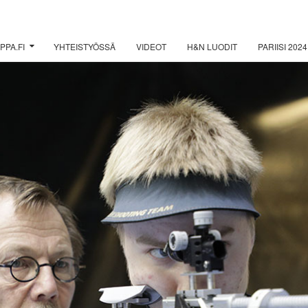
PPA.FI
YHTEISTYÖSSÄ
VIDEOT
H&N LUODIT
PARIISI 2024