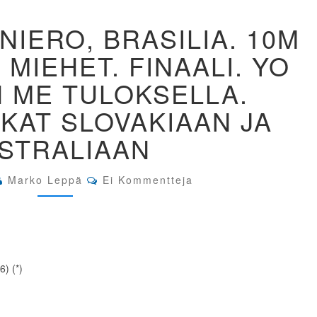
WC
NIERO, BRASILIA. 10M
RIO
DE
 MIEHET. FINAALI. YO
JANIERO,
BRASILIA.
 ME TULOKSELLA.
10M
KIVÄÄRI
KAT SLOVAKIAAN JA
60LS
MIEHET.
STRALIAAN
FINAALI.
YO
VOITTOON
Comments
Marko Leppä
Ei Kommentteja
ME
TULOKSELLA.
OLYMPIAPAIKAT
SLOVAKIAAN
JA
AUSTRALIAAN
6) (*)