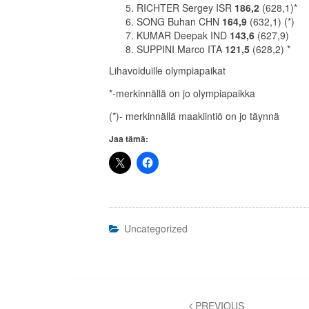
RICHTER Sergey ISR
186,2
(628,1)*
SONG Buhan CHN
164,9
(632,1) (*)
KUMAR Deepak IND
143,6
(627,9)
SUPPINI Marco ITA
121,5
(628,2) *
Lihavoiduille olympiapaikat
*-merkinnällä on jo olympiapaikka
(*)- merkinnällä maakiintiö on jo täynnä
Jaa tämä:
Uncategorized
Artikkelien
PREVIOUS