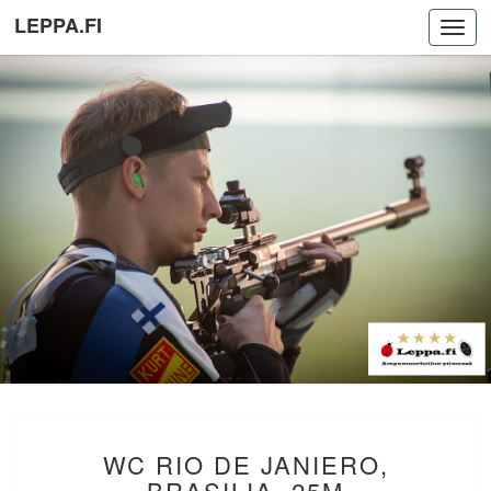
LEPPA.FI
Toggl
navig
WC
WC RIO DE JANIERO,
RIO
DE
BRASILIA. 25M