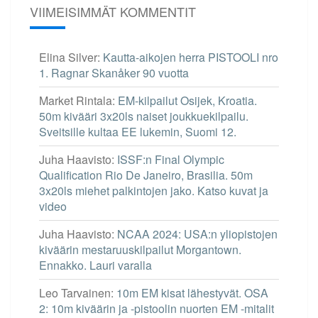
VIIMEISIMMÄT KOMMENTIT
Elina Silver
:
Kautta-aikojen herra PISTOOLI nro
1. Ragnar Skanåker 90 vuotta
Market Rintala
:
EM-kilpailut Osijek, Kroatia.
50m kivääri 3x20ls naiset joukkuekilpailu.
Sveitsille kultaa EE lukemin, Suomi 12.
Juha Haavisto
:
ISSF:n Final Olympic
Qualification Rio De Janeiro, Brasilia. 50m
3x20ls miehet palkintojen jako. Katso kuvat ja
video
Juha Haavisto
:
NCAA 2024: USA:n yliopistojen
kiväärin mestaruuskilpailut Morgantown.
Ennakko. Lauri varalla
Leo Tarvainen
:
10m EM kisat lähestyvät. OSA
2: 10m kiväärin ja -pistoolin nuorten EM -mitalit