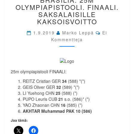
JANIERO,
OLYMPIAPISTOOLI. FINAALI.
BRASILIA.
SAKSALAISILLE
25M
KAKSOISVOITTO
OLYMPIAPISTOOLI.
FINAALI.
Comments
1.9.2019
Marko Leppä
Ei
SAKSALAISILLE
Kommentteja
KAKSOISVOITTO
25m olympiapistooli FINAALI:
REITZ Cristian GER
34
(588) *(*)
GEIS Oliver GER
32
(589) *(*)
LI Yuehong CHN
25
(588) (*)
PUPO Leuris CUB
21
s.o. (586)* (*)
YAO Zhaonan CHN
16
(585) (*)
AKHTAR Muhammad PAK 10 (586)
Jaa tämä: