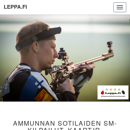
LEPPA.FI
Toggl
navig
AMMUNNAN
AMMUNNAN SOTILAIDEN SM-
SOTILAIDEN
SM-
KILPAILUT. KAARTJR.