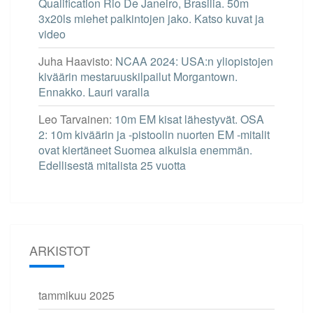
Qualification Rio De Janeiro, Brasilia. 50m
3x20ls miehet palkintojen jako. Katso kuvat ja
video
Juha Haavisto
:
NCAA 2024: USA:n yliopistojen
kiväärin mestaruuskilpailut Morgantown.
Ennakko. Lauri varalla
Leo Tarvainen
:
10m EM kisat lähestyvät. OSA
2: 10m kiväärin ja -pistoolin nuorten EM -mitalit
ovat kiertäneet Suomea aikuisia enemmän.
Edellisestä mitalista 25 vuotta
ARKISTOT
tammikuu 2025