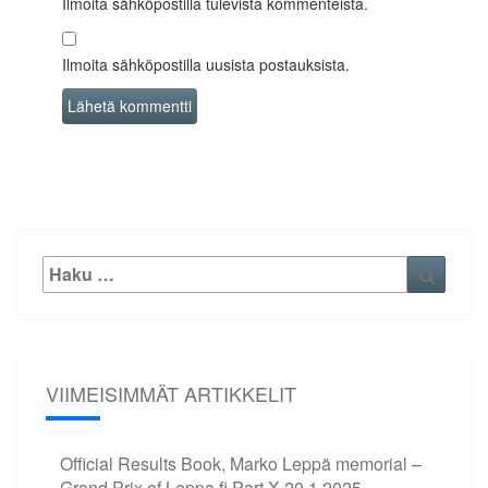
Ilmoita sähköpostilla tulevista kommenteista.
Ilmoita sähköpostilla uusista postauksista.
Etsi:
Haku
VIIMEISIMMÄT ARTIKKELIT
Official Results Book, Marko Leppä memorial –
Grand Prix of Leppa.fi Part X
20.1.2025