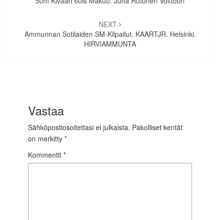
50m Kivääri 60ls Makuu. Juha Rutonen Voittoon
NEXT
Ammunnan Sotilaiden SM-Kilpailut. KAARTJR. Helsinki.
HIRVIAMMUNTA
Vastaa
Sähköpostiosoitettasi ei julkaista.
Pakolliset kentät
on merkitty
*
Kommentti
*