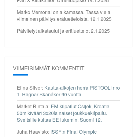
Part X Kisakallion Urheiluopisto
14.1.2025
Marko Memorial on alkamassa. Tässä vielä
viimeinen päivitys eräluetteloista.
12.1.2025
Päivitetyt aikataulut ja eräluettelot
2.1.2025
VIIMEISIMMÄT KOMMENTIT
Elina Silver
:
Kautta-aikojen herra PISTOOLI nro
1. Ragnar Skanåker 90 vuotta
Market Rintala
:
EM-kilpailut Osijek, Kroatia.
50m kivääri 3x20ls naiset joukkuekilpailu.
Sveitsille kultaa EE lukemin, Suomi 12.
Juha Haavisto
:
ISSF:n Final Olympic