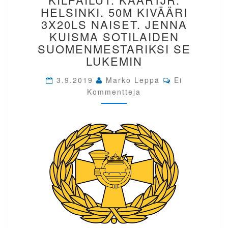
KILPAILUT.
HELSINKI. 50M KIVÄÄRI
KAARTJR.
3X20LS NAISET. JENNA
HELSINKI.
KUISMA SOTILAIDEN
50M
SUOMENMESTARIKSI SE
KIVÄÄRI
3X20LS
LUKEMIN
NAISET.
Comments
JENNA
3.9.2019
Marko Leppä
Ei
KUISMA
Kommentteja
SOTILAIDEN
SUOMENMESTARIKSI
SE
LUKEMIN