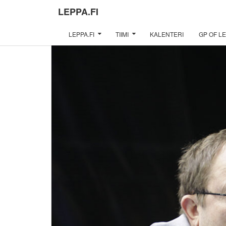
LEPPA.FI
LEPPA.FI
TIIMI
KALENTERI
GP OF LE