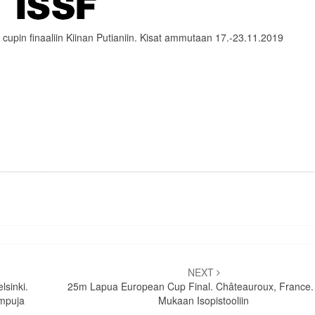
an cupin finaaliin Kiinan Putianiin. Kisat ammutaan 17.-23.11.2019
NEXT
lsinki.
25m Lapua European Cup Final. Châteauroux, France. 
ampuja
Mukaan Isopistooliin