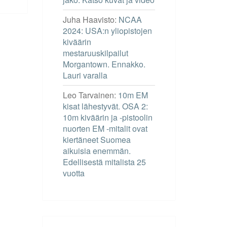
Juha Haavisto
:
NCAA
2024: USA:n yliopistojen
kiväärin
mestaruuskilpailut
Morgantown. Ennakko.
Lauri varalla
Leo Tarvainen
:
10m EM
kisat lähestyvät. OSA 2:
10m kiväärin ja -pistoolin
nuorten EM -mitalit ovat
kiertäneet Suomea
aikuisia enemmän.
Edellisestä mitalista 25
vuotta