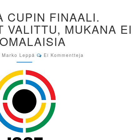
MAAILMA
 CUPIN FINAALI.
CUPIN
FINAALI.
 VALITTU, MUKANA EI
OSALLISTUJAT
VALITTU,
OMALAISIA
MUKANA
EI
SUOMALAISIA
Comments
Marko Leppä
Ei Kommentteja