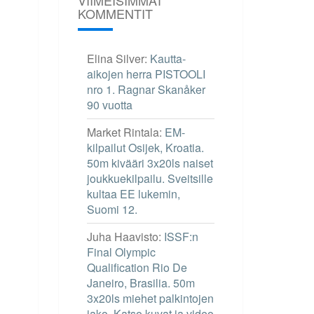
KOMMENTIT
Elina Silver
:
Kautta-
aikojen herra PISTOOLI
nro 1. Ragnar Skanåker
90 vuotta
Market Rintala
:
EM-
kilpailut Osijek, Kroatia.
50m kivääri 3x20ls naiset
joukkuekilpailu. Sveitsille
kultaa EE lukemin,
Suomi 12.
Juha Haavisto
:
ISSF:n
Final Olympic
Qualification Rio De
Janeiro, Brasilia. 50m
3x20ls miehet palkintojen
jako. Katso kuvat ja video