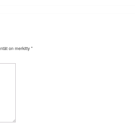
entät on merkitty
*