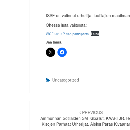
ISSF on valinnut urheilijat luotilajien maailm
Ohessa lista valituista:
WCF-2019-Putian-participants
Lataa
Jaa tämä:
Uncategorized
Artikkelien
selaus
PREVIOUS
Ammunnan Sotilaiden SM-Kilpailut. KAARTJR. He
Kisojen Parhaat Urheilijat. Aleksi Paras Kivääri