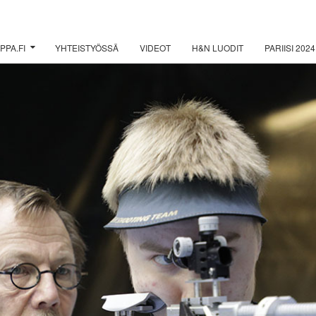
PPA.FI
YHTEISTYÖSSÄ
VIDEOT
H&N LUODIT
PARIISI 2024