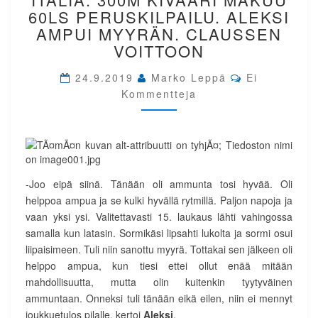
TOLMEZZO,
60LS PERUSKILPAILU. ALEKSI
ITALIA.
AMPUI MYYRÄN. CLAUSSEN
300M
VOITTOON
KIVÄÄRI
MAKUU
Comments
24.9.2019
Marko Leppä
Ei
60LS
Kommentteja
PERUSKILPAILU.
ALEKSI
AMPUI
MYYRÄN.
CLAUSSEN
VOITTOON
-Joo eipä siinä. Tänään oli ammunta tosi hyvää. Oli
helppoa ampua ja se kulki hyvällä rytmillä. Paljon napoja ja
vaan yksi ysi. Valitettavasti 15. laukaus lähti vahingossa
samalla kun latasin. Sormikäsi lipsahti lukolta ja sormi osui
liipaisimeen. Tuli niin sanottu myyrä. Tottakai sen jälkeen oli
helppo ampua, kun tiesi ettei ollut enää mitään
mahdollisuutta, mutta olin kuitenkin tyytyväinen
ammuntaan. Onneksi tuli tänään eikä eilen, niin ei mennyt
joukkuetulos pilalle, kertoi
Aleksi
.