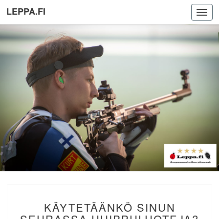
LEPPA.FI
Toggl
navig
KÄYTETÄÄNKÖ
KÄYTETÄÄNKÖ SINUN
SINUN
SEURASSA
SEURASSA HUIPPULUOTEJA?