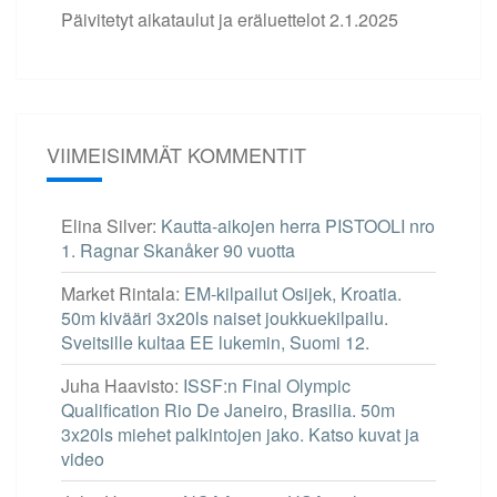
Päivitetyt aikataulut ja eräluettelot
2.1.2025
VIIMEISIMMÄT KOMMENTIT
Elina Silver
:
Kautta-aikojen herra PISTOOLI nro
1. Ragnar Skanåker 90 vuotta
Market Rintala
:
EM-kilpailut Osijek, Kroatia.
50m kivääri 3x20ls naiset joukkuekilpailu.
Sveitsille kultaa EE lukemin, Suomi 12.
Juha Haavisto
:
ISSF:n Final Olympic
Qualification Rio De Janeiro, Brasilia. 50m
3x20ls miehet palkintojen jako. Katso kuvat ja
video