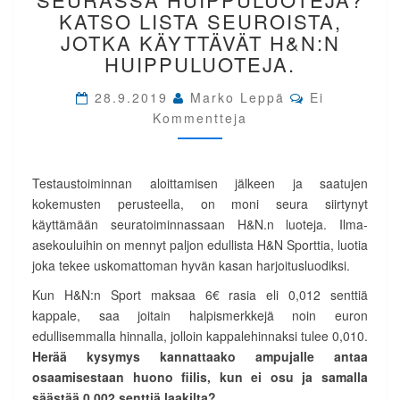
HUIPPULUOTEJA?
KATSO LISTA SEUROISTA,
KATSO
JOTKA KÄYTTÄVÄT H&N:N
LISTA
HUIPPULUOTEJA.
SEUROISTA,
JOTKA
Comments
28.9.2019
Marko Leppä
Ei
KÄYTTÄVÄT
Kommentteja
H&N:N
HUIPPULUOTEJA.
Testaustoiminnan aloittamisen jälkeen ja saatujen
kokemusten perusteella, on moni seura siirtynyt
käyttämään seuratoiminnassaan H&N.n luoteja. Ilma-
asekouluihin on mennyt paljon edullista H&N Sporttia, luotia
joka tekee uskomattoman hyvän kasan harjoitusluodiksi.
Kun H&N:n Sport maksaa 6€ rasia eli 0,012 senttiä
kappale, saa joitain halpismerkkejä noin euron
edullisemmalla hinnalla, jolloin kappalehinnaksi tulee 0,010.
Herää kysymys kannattaako ampujalle antaa
osaamisestaan huono fiilis, kun ei osu ja samalla
säästää 0,002 senttiä laakilta?