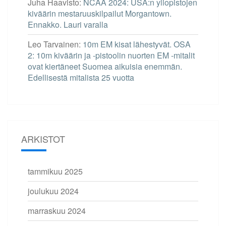
Juha Haavisto
:
NCAA 2024: USA:n yliopistojen
kiväärin mestaruuskilpailut Morgantown.
Ennakko. Lauri varalla
Leo Tarvainen
:
10m EM kisat lähestyvät. OSA
2: 10m kiväärin ja -pistoolin nuorten EM -mitalit
ovat kiertäneet Suomea aikuisia enemmän.
Edellisestä mitalista 25 vuotta
ARKISTOT
tammikuu 2025
joulukuu 2024
marraskuu 2024