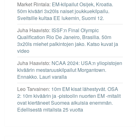
Market Rintala
:
EM-kilpailut Osijek, Kroatia.
50m kivääri 3x20ls naiset joukkuekilpailu.
Sveitsille kultaa EE lukemin, Suomi 12.
Juha Haavisto
:
ISSF:n Final Olympic
Qualification Rio De Janeiro, Brasilia. 50m
3x20ls miehet palkintojen jako. Katso kuvat ja
video
Juha Haavisto
:
NCAA 2024: USA:n yliopistojen
kiväärin mestaruuskilpailut Morgantown.
Ennakko. Lauri varalla
Leo Tarvainen
:
10m EM kisat lähestyvät. OSA
2: 10m kiväärin ja -pistoolin nuorten EM -mitalit
ovat kiertäneet Suomea aikuisia enemmän.
Edellisestä mitalista 25 vuotta