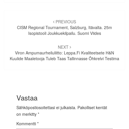
Artikkelien
selaus
PREVIOUS
CISM Regional Tournament, Salzburg, Itävalta. 25m
Isopistooli Joukkuekilpailu. Suomi Viides
NEXT
Viron Ampumaurheiluliitto: Leppa.fi Kvaliteetsete H&N
Kuulide Maaletooja Tuleb Taas Tallinnasse Õhkrelvi Testima
Vastaa
Sähköpostiosoitettasi ei julkaista.
Pakolliset kentät
on merkitty
*
Kommentti
*