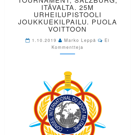
SALZBURG,
ITÄVALTA. 25M
ITÄVALTA.
URHEILUPISTOOLI
25M
JOUKKUEKILPAILU. PUOLA
URHEILUPISTOOLI
VOITTOON
JOUKKUEKILPAILU.
PUOLA
Comments
1.10.2019
Marko Leppä
VOITTOON
Ei
Kommentteja