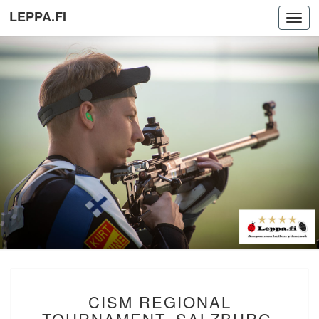
LEPPA.FI
Toggl
navig
CISM
CISM REGIONAL
REGIONAL
TOURNAMENT,
TOURNAMENT, SALZBURG,