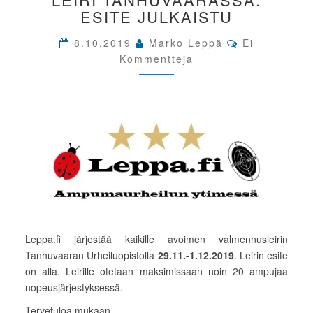
LEIRI
ESITE JULKAISTU
TANHUVAARASSA.
ESITE
Comments
8.10.2019
Marko Leppä
Ei
JULKAISTU
Kommentteja
Leppa.fi järjestää kaikille avoimen valmennusleirin
Tanhuvaaran Urheiluopistolla
29.11.-1.12.2019
. Leirin esite
on alla. Leirille otetaan maksimissaan noin 20 ampujaa
nopeusjärjestyksessä.
Tervetuloa mukaan.