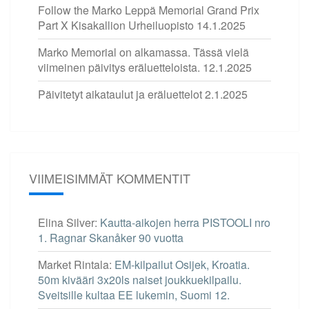
Follow the Marko Leppä Memorial Grand Prix
Part X Kisakallion Urheiluopisto
14.1.2025
Marko Memorial on alkamassa. Tässä vielä
viimeinen päivitys eräluetteloista.
12.1.2025
Päivitetyt aikataulut ja eräluettelot
2.1.2025
VIIMEISIMMÄT KOMMENTIT
Elina Silver
:
Kautta-aikojen herra PISTOOLI nro
1. Ragnar Skanåker 90 vuotta
Market Rintala
:
EM-kilpailut Osijek, Kroatia.
50m kivääri 3x20ls naiset joukkuekilpailu.
Sveitsille kultaa EE lukemin, Suomi 12.