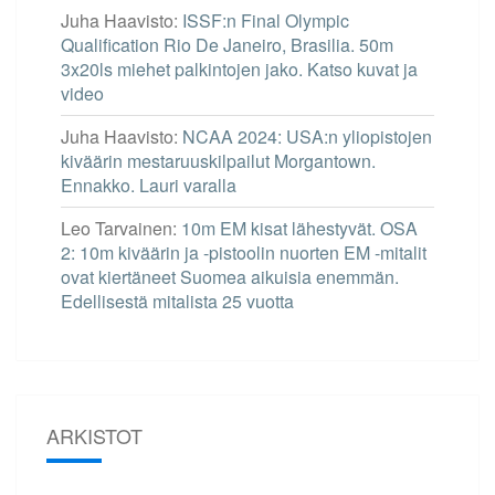
Juha Haavisto
:
ISSF:n Final Olympic
Qualification Rio De Janeiro, Brasilia. 50m
3x20ls miehet palkintojen jako. Katso kuvat ja
video
Juha Haavisto
:
NCAA 2024: USA:n yliopistojen
kiväärin mestaruuskilpailut Morgantown.
Ennakko. Lauri varalla
Leo Tarvainen
:
10m EM kisat lähestyvät. OSA
2: 10m kiväärin ja -pistoolin nuorten EM -mitalit
ovat kiertäneet Suomea aikuisia enemmän.
Edellisestä mitalista 25 vuotta
ARKISTOT