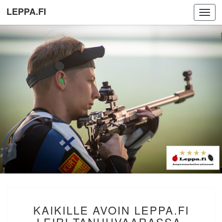
LEPPA.FI
Toggl
navig
KAIKILLE
KAIKILLE AVOIN LEPPA.FI
AVOIN
LEPPA.FI
LEIRI TANHUVAARASSA.