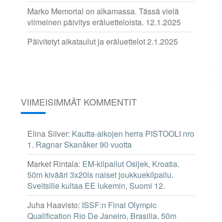
Marko Memorial on alkamassa. Tässä vielä
viimeinen päivitys eräluetteloista.
12.1.2025
Päivitetyt aikataulut ja eräluettelot
2.1.2025
VIIMEISIMMÄT KOMMENTIT
Elina Silver
:
Kautta-aikojen herra PISTOOLI nro
1. Ragnar Skanåker 90 vuotta
Market Rintala
:
EM-kilpailut Osijek, Kroatia.
50m kivääri 3x20ls naiset joukkuekilpailu.
Sveitsille kultaa EE lukemin, Suomi 12.
Juha Haavisto
:
ISSF:n Final Olympic
Qualification Rio De Janeiro, Brasilia. 50m