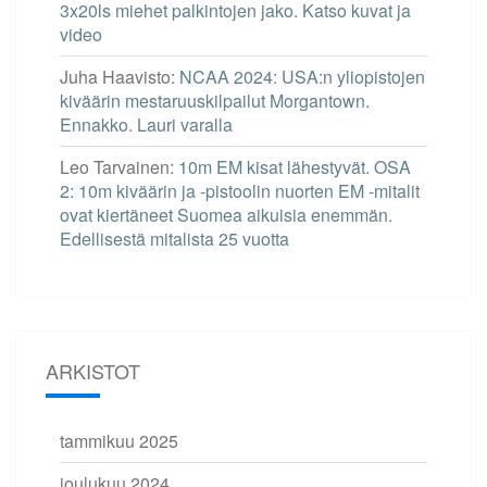
3x20ls miehet palkintojen jako. Katso kuvat ja
video
Juha Haavisto
:
NCAA 2024: USA:n yliopistojen
kiväärin mestaruuskilpailut Morgantown.
Ennakko. Lauri varalla
Leo Tarvainen
:
10m EM kisat lähestyvät. OSA
2: 10m kiväärin ja -pistoolin nuorten EM -mitalit
ovat kiertäneet Suomea aikuisia enemmän.
Edellisestä mitalista 25 vuotta
ARKISTOT
tammikuu 2025
joulukuu 2024