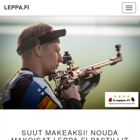
LEPPA.FI
Toggl
navig
SUUT
SUUT MAKEAKSI! NOUDA
MAKEAKSI!
NOUDA
MAKOISAT LEPPA.FI PASTILLIT