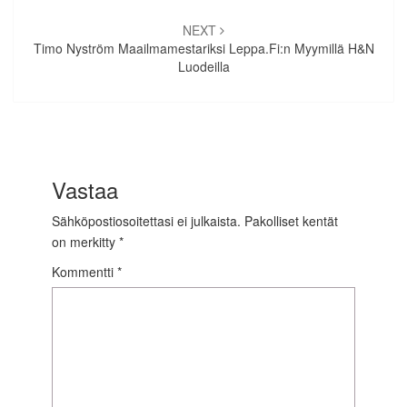
NEXT
Timo Nyström Maailmamestariksi Leppa.fi:n Myymillä H&N
Luodeilla
Vastaa
Sähköpostiosoitettasi ei julkaista.
Pakolliset kentät
on merkitty
*
Kommentti
*