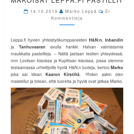
MAKOISAT
Comments
LEPPA.FI
14.10.2019
Marko Leppä
Ei
PASTILLIT
Kommentteja
Leppa.fi hyvien yhteistyökumppaneiden
H&N:n
,
Inbandin
ja
Tanhuvaaran
avulla hankki Halvan valmistamia
maukkaita pasteilleja. – Näitä jaetaan testien yhteydessä,
mm Loviisan kisoissa ja Kupittaan kisoissa, jossa olemme
testaamassa urheilijoille hyviä H&N:n luoteja, kertoo
Marko
joka sai idean
Kaaron Kirstiltä
. -Yhden askin olen
maistellut ja totean, että tuoreita ja hyviä ovat jatkaa Marko.