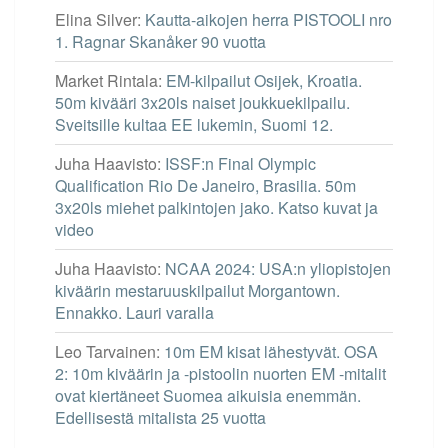
Elina Silver
:
Kautta-aikojen herra PISTOOLI nro
1. Ragnar Skanåker 90 vuotta
Market Rintala
:
EM-kilpailut Osijek, Kroatia.
50m kivääri 3x20ls naiset joukkuekilpailu.
Sveitsille kultaa EE lukemin, Suomi 12.
Juha Haavisto
:
ISSF:n Final Olympic
Qualification Rio De Janeiro, Brasilia. 50m
3x20ls miehet palkintojen jako. Katso kuvat ja
video
Juha Haavisto
:
NCAA 2024: USA:n yliopistojen
kiväärin mestaruuskilpailut Morgantown.
Ennakko. Lauri varalla
Leo Tarvainen
:
10m EM kisat lähestyvät. OSA
2: 10m kiväärin ja -pistoolin nuorten EM -mitalit
ovat kiertäneet Suomea aikuisia enemmän.
Edellisestä mitalista 25 vuotta