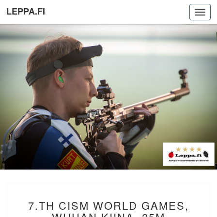
LEPPA.FI
Toggl
navig
7.TH
7.TH CISM WORLD GAMES,
CISM
WORLD
WUHAN KIINA. 25M