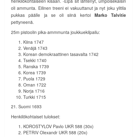
henkilökohtaiseen kisaan. -Eipä sit lähtenyt, umpoisekaisin
oli ammunta. Eilinen treeni ei vakuuttanut ja nyt joku ylitila
pukkas päälle ja se oli siinä kertoi
Marko Talvitie
pettyneenä.
25m pistoolin pika-ammmunta joukkuekilpailu:
Kiina 1747
Venäjä 1743
Korean demokraattinen tasavalta 1742
Tsekki 1740
Ranska 1739
Korea 1739
Puola 1729
Oman 1722
Norja 1716
Turkki 1715
21. Suomi 1693
Henkilökohtaiset tulokset:
KOROSTYLOV Pavlo UKR 588 (30x)
PETRIV Olexandr UKR 588 (20x)