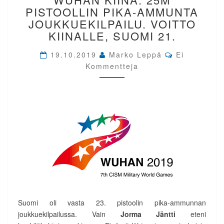
GAMES,
PISTOOLLIN PIKA-AMMUNTA
WUHAN
JOUKKUEKILPAILU. VOITTO
KIINA.
KIINALLE, SUOMI 21.
25M
PISTOOLLIN
Comments
19.10.2019
Marko Leppä
Ei
PIKA-
Kommentteja
AMMUNTA
JOUKKUEKILPAILU.
VOITTO
KIINALLE,
SUOMI
21.
Suomi oli vasta 23. pistoolin pika-ammunnan
joukkuekilpailussa. Vain
Jorma Jäntti
eteni