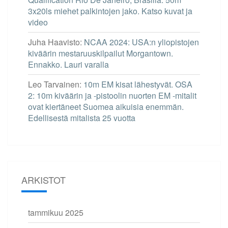
3x20ls miehet palkintojen jako. Katso kuvat ja
video
Juha Haavisto
:
NCAA 2024: USA:n yliopistojen
kiväärin mestaruuskilpailut Morgantown.
Ennakko. Lauri varalla
Leo Tarvainen
:
10m EM kisat lähestyvät. OSA
2: 10m kiväärin ja -pistoolin nuorten EM -mitalit
ovat kiertäneet Suomea aikuisia enemmän.
Edellisestä mitalista 25 vuotta
ARKISTOT
tammikuu 2025