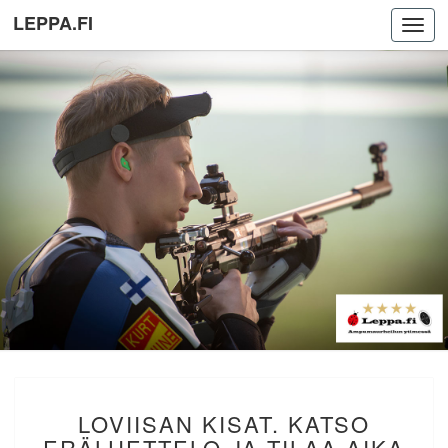
LEPPA.FI
Toggl
navig
LOVIISAN
LOVIISAN KISAT. KATSO
KISAT.
KATSO
ERÄLUETTELO JA TILAA AIKA