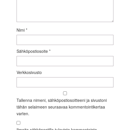
Nimi
*
Sähköpostiosoite
*
Verkkosivusto
Tallenna nimeni, sähköpostiosoitteeni ja sivustoni
tähän selaimeen seuraavaa kommentointikertaa
varten.
Ilmoita sähköpostilla tulevista kommenteista.