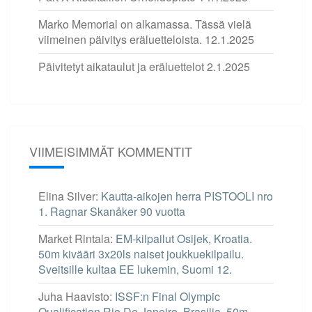
Marko Memorial on alkamassa. Tässä vielä
viimeinen päivitys eräluetteloista.
12.1.2025
Päivitetyt aikataulut ja eräluettelot
2.1.2025
VIIMEISIMMÄT KOMMENTIT
Elina Silver
:
Kautta-aikojen herra PISTOOLI nro
1. Ragnar Skanåker 90 vuotta
Market Rintala
:
EM-kilpailut Osijek, Kroatia.
50m kivääri 3x20ls naiset joukkuekilpailu.
Sveitsille kultaa EE lukemin, Suomi 12.
Juha Haavisto
:
ISSF:n Final Olympic
Qualification Rio De Janeiro, Brasilia. 50m