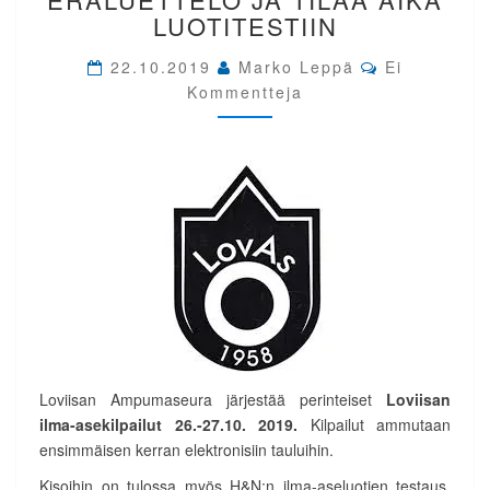
ERÄLUETTELO
LUOTITESTIIN
JA
TILAA
Comments
22.10.2019
Marko Leppä
Ei
AIKA
Kommentteja
LUOTITESTIIN
Loviisan Ampumaseura järjestää perinteiset
Loviisan
ilma-asekilpailut 26.-27.10. 2019.
Kilpailut ammutaan
ensimmäisen kerran elektronisiin tauluihin.
Kisoihin on tulossa myös H&N:n ilma-aseluotien testaus.