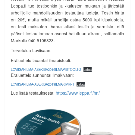
Leppa.fi tuo testipenkin ja -kaluston mukaan ja järjestää
urheilijoille mahdollisuuden testauttaa luoteja. Testin hinta
on 20€, mutta mikäli urheilija ostaa 5000 kpl kilpaluoteja,
on testi maksuton. Varaa aikasi testiin ja varmista, että
pääset testauttamaan aseesi haluttuun aikaan, soittamalla
Markolle 040 5105323.
Tervetuloa Loviisaan.
Eräluettelo lauantai ilmapistooli:
LOVIISANILMA-ASEKISA2019ILMAPISTOOLI-2
Lataa
Eräluettelo sunnuntai ilmakivääri:
LOVIISANILMA-ASEKISA2019ILMAKIVRI-1
Lataa
Lue lisää testauksesta:
https://www.leppa.fi/hn/