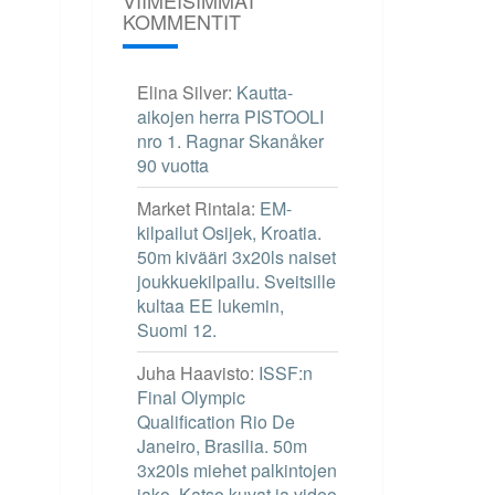
KOMMENTIT
Elina Silver
:
Kautta-
aikojen herra PISTOOLI
nro 1. Ragnar Skanåker
90 vuotta
Market Rintala
:
EM-
kilpailut Osijek, Kroatia.
50m kivääri 3x20ls naiset
joukkuekilpailu. Sveitsille
kultaa EE lukemin,
Suomi 12.
Juha Haavisto
:
ISSF:n
Final Olympic
Qualification Rio De
Janeiro, Brasilia. 50m
3x20ls miehet palkintojen
jako. Katso kuvat ja video