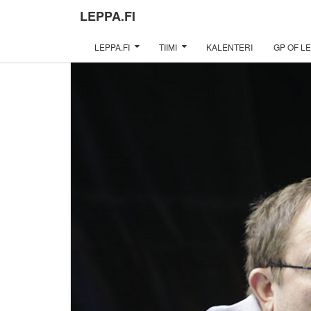
LEPPA.FI
LEPPA.FI
TIIMI
KALENTERI
GP OF LE