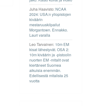
Juha Haavisto
:
NCAA
2024: USA:n yliopistojen
kiväärin
mestaruuskilpailut
Morgantown. Ennakko.
Lauri varalla
Leo Tarvainen
:
10m EM
kisat lähestyvät. OSA 2:
10m kiväärin ja -pistoolin
nuorten EM -mitalit ovat
kiertäneet Suomea
aikuisia enemmän.
Edellisestä mitalista 25
vuotta