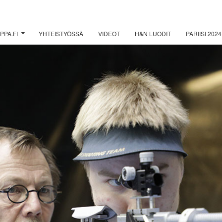
PPA.FI
YHTEISTYÖSSÄ
VIDEOT
H&N LUODIT
PARIISI 2024