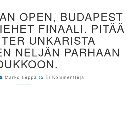
15.
IAN OPEN, BUDAPEST
HUNGARIAN
OPEN,
IEHET FINAALI. PITÄÄ
BUDAPEST
UNKARI.
ETER UNKARISTA
IK
MIEHET
EN NELJÄN PARHAAN
FINAALI.
PITÄÄ
OUKKOON.
OLLA
PETER
UNKARISTA
Comments
Marko Leppä
Ei Kommentteja
PÄÄSTÄKSEEN
NELJÄN
PARHAAN
JOUKKOON.