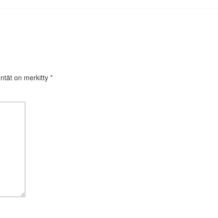
entät on merkitty
*