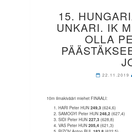
15. HUNGAR
UNKARI. IK M
OLLA P
PÄÄSTÄKSE
J
22.11.2019
10m ilmakivääri miehet FINAALI:
HARI Peter HUN
249,3
(624,6)
SAMOGYI Peter HUN
248,2
(627,4)
SIDI Peter HUN
227,3
(628,8)
VAS Peter HUN
205,4
(621,3)
RIZOV Anton BUL
183,8
(622,5)