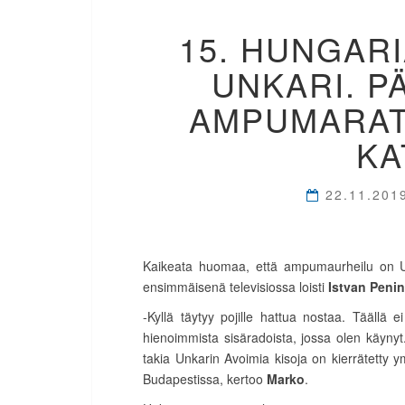
15. HUNGAR
UNKARI. P
AMPUMARAT
KA
22.11.201
Kaikeata huomaa, että ampumaurheilu on Unk
ensimmäisenä televisiossa loisti
Istvan Peni
-Kyllä täytyy pojille hattua nostaa. Täällä 
hienoimmista sisäradoista, jossa olen käyny
takia Unkarin Avoimia kisoja on kierrätetty y
Budapestissa, kertoo
Marko
.