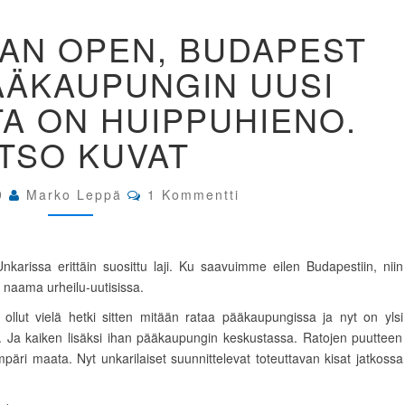
15.
IAN OPEN, BUDAPEST
HUNGARIAN
OPEN,
ÄÄKAUPUNGIN UUSI
BUDAPEST
UNKARI.
A ON HUIPPUHIENO.
PÄÄKAUPUNGIN
UUSI
TSO KUVAT
AMPUMARATA
ON
HUIPPUHIENO.
Comments
9
Marko Leppä
1 Kommentti
KATSO
KUVAT
arissa erittäin suosittu laji. Ku saavuimme eilen Budapestiin, niin
n
naama urheilu-uutisissa.
ei ollut vielä hetki sitten mitään rataa pääkaupungissa ja nyt on ylsi
t. Ja kaiken lisäksi ihan pääkaupungin keskustassa. Ratojen puutteen
mpäri maata. Nyt unkarilaiset suunnittelevat toteuttavan kisat jatkossa