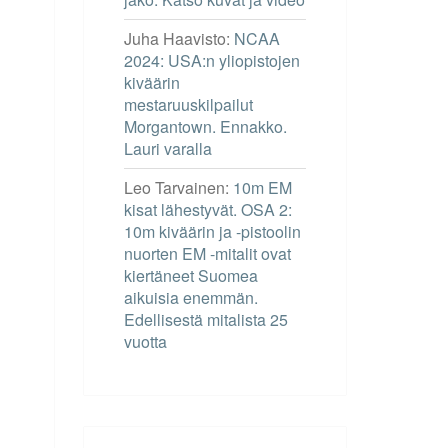
Juha Haavisto
:
NCAA
2024: USA:n yliopistojen
kiväärin
mestaruuskilpailut
Morgantown. Ennakko.
Lauri varalla
Leo Tarvainen
:
10m EM
kisat lähestyvät. OSA 2:
10m kiväärin ja -pistoolin
nuorten EM -mitalit ovat
kiertäneet Suomea
aikuisia enemmän.
Edellisestä mitalista 25
vuotta