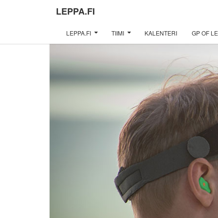
LEPPA.FI
LEPPA.FI
TIIMI
KALENTERI
GP OF LE