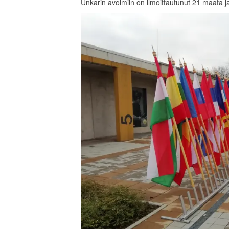
Unkarin avoimiin on ilmoittautunut 21 maata j