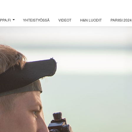
PPA.FI
YHTEISTYÖSSÄ
VIDEOT
H&N LUODIT
PARIISI 2024