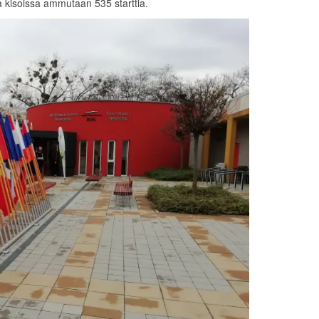
a kisoissa ammutaan 535 starttia.