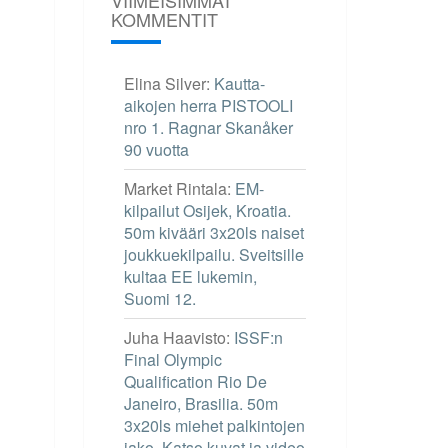
KOMMENTIT
Elina Silver
:
Kautta-
aikojen herra PISTOOLI
nro 1. Ragnar Skanåker
90 vuotta
Market Rintala
:
EM-
kilpailut Osijek, Kroatia.
50m kivääri 3x20ls naiset
joukkuekilpailu. Sveitsille
kultaa EE lukemin,
Suomi 12.
Juha Haavisto
:
ISSF:n
Final Olympic
Qualification Rio De
Janeiro, Brasilia. 50m
3x20ls miehet palkintojen
jako. Katso kuvat ja video