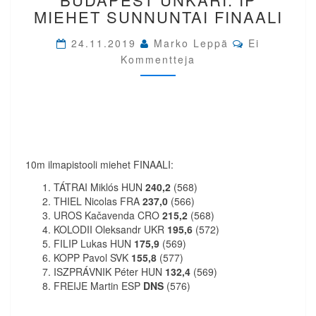
BUDAPEST
MIEHET SUNNUNTAI FINAALI
UNKARI.
IP
Comments
24.11.2019
Marko Leppä
Ei
MIEHET
Kommentteja
SUNNUNTAI
FINAALI
10m ilmapistooli miehet FINAALI:
TÁTRAI Miklós HUN
240,2
(568)
THIEL Nicolas FRA
237,0
(566)
UROS Kačavenda CRO
215,2
(568)
KOLODII Oleksandr UKR
195,6
(572)
FILIP Lukas HUN
175,9
(569)
KOPP Pavol SVK
155,8
(577)
ISZPRÁVNIK Péter HUN
132,4
(569)
FREIJE Martin ESP
DNS
(576)