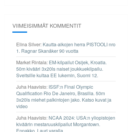
VIIMEISIMMÄT KOMMENTIT
Elina Silver
:
Kautta-aikojen herra PISTOOLI nro
1. Ragnar Skanåker 90 vuotta
Market Rintala
:
EM-kilpailut Osijek, Kroatia.
50m kivääri 3x20ls naiset joukkuekilpailu.
Sveitsille kultaa EE lukemin, Suomi 12.
Juha Haavisto
:
ISSF:n Final Olympic
Qualification Rio De Janeiro, Brasilia. 50m
3x20ls miehet palkintojen jako. Katso kuvat ja
video
Juha Haavisto
:
NCAA 2024: USA:n yliopistojen
kiväärin mestaruuskilpailut Morgantown.
Ennakko. Lauri varalla