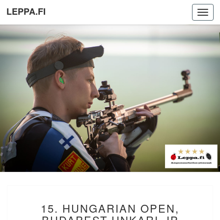
LEPPA.FI
Toggl
navig
15.
15. HUNGARIAN OPEN,
HUNGARIAN
OPEN,
BUDAPEST UNKARI. IP