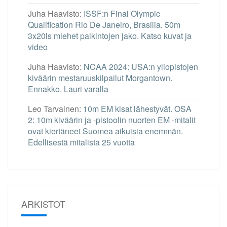
Juha Haavisto
:
ISSF:n Final Olympic
Qualification Rio De Janeiro, Brasilia. 50m
3x20ls miehet palkintojen jako. Katso kuvat ja
video
Juha Haavisto
:
NCAA 2024: USA:n yliopistojen
kiväärin mestaruuskilpailut Morgantown.
Ennakko. Lauri varalla
Leo Tarvainen
:
10m EM kisat lähestyvät. OSA
2: 10m kiväärin ja -pistoolin nuorten EM -mitalit
ovat kiertäneet Suomea aikuisia enemmän.
Edellisestä mitalista 25 vuotta
ARKISTOT