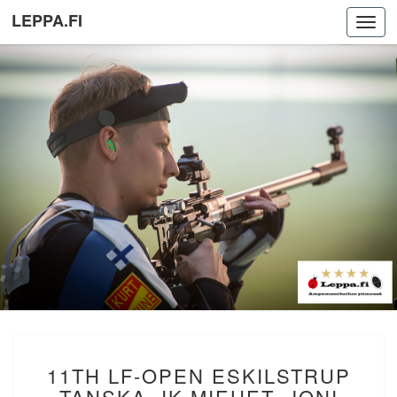
LEPPA.FI
Toggl
navig
11TH
11TH LF-OPEN ESKILSTRUP
LF-
OPEN
TANSKA. IK MIEHET. JONI