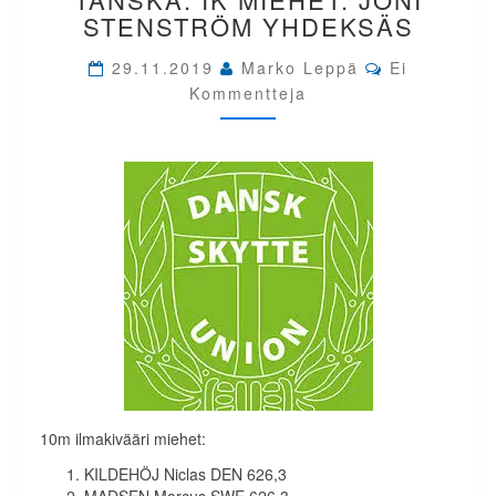
ESKILSTRUP
STENSTRÖM YHDEKSÄS
TANSKA.
IK
Comments
29.11.2019
Marko Leppä
Ei
MIEHET.
Kommentteja
JONI
STENSTRÖM
YHDEKSÄS
10m ilmakivääri miehet:
KILDEHÖJ Niclas DEN 626,3