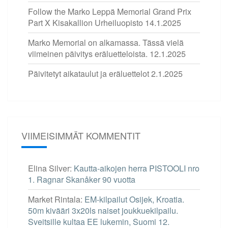
Follow the Marko Leppä Memorial Grand Prix
Part X Kisakallion Urheiluopisto
14.1.2025
Marko Memorial on alkamassa. Tässä vielä
viimeinen päivitys eräluetteloista.
12.1.2025
Päivitetyt aikataulut ja eräluettelot
2.1.2025
VIIMEISIMMÄT KOMMENTIT
Elina Silver
:
Kautta-aikojen herra PISTOOLI nro
1. Ragnar Skanåker 90 vuotta
Market Rintala
:
EM-kilpailut Osijek, Kroatia.
50m kivääri 3x20ls naiset joukkuekilpailu.
Sveitsille kultaa EE lukemin, Suomi 12.